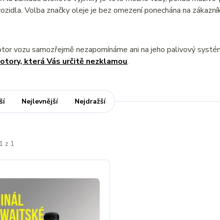
ozidla. Volba značky oleje je bez omezení ponechána na zákazník
otor vozu samozřejmě nezapomínáme ani na jeho palivový syst
otory, která Vás určitě nezklamou
.
ší
Nejlevnější
Nejdražší
1 z 1