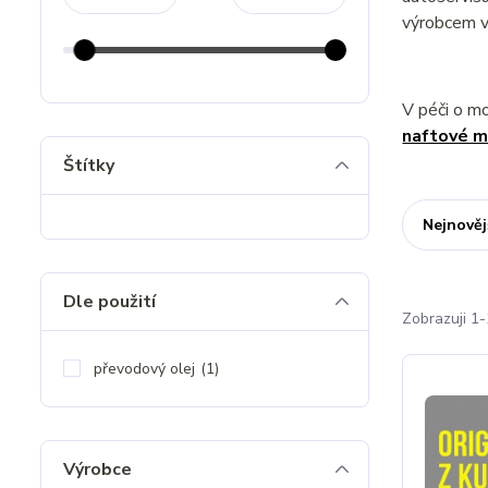
výrobcem v
V péči o m
naftové m
Štítky
Nejnověj
Dle použití
Zobrazuji 1-
převodový olej
(1)
Výrobce