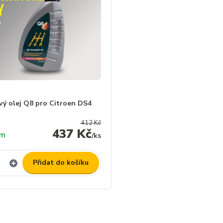
vý olej Q8 pro Citroen DS4
412 Kč
437 Kč
em
/
ks
Přidat do košíku