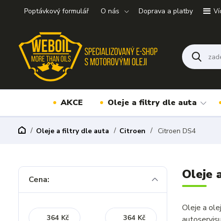
Poptávkový formulář
O nás
Doprava a platby
Ví
AKCE
Oleje a filtry dle auta
Oleje a filtry dle auta
Citroen
Citroen DS4
Oleje 
Cena:
Oleje a ol
Kč
Kč
autoservis