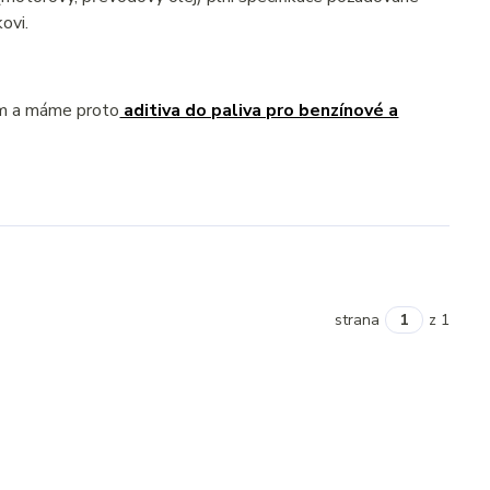
ovi.
ém a máme proto
aditiva do paliva pro benzínové a
strana
z 1