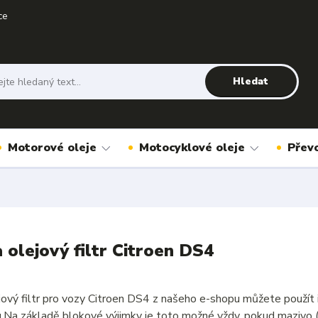
ce
Hledat
Motorové oleje
Motocyklové oleje
Přev
a olejový filtr Citroen DS4
ejový filtr pro vozy Citroen DS4 z našeho e-shopu můžete použít
u.Na základě blokové výjimky je toto možné vždy, pokud mazivo 