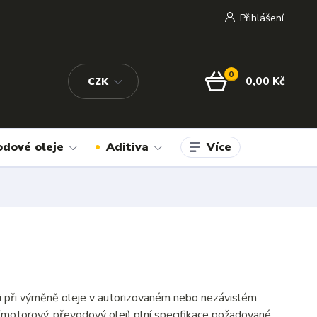
Přihlášení
0
0,00 Kč
CZK
Více
odové oleje
Aditiva
 i při výměně oleje v autorizovaném nebo nezávislém
(motorový, převodový olej) plní specifikace požadované