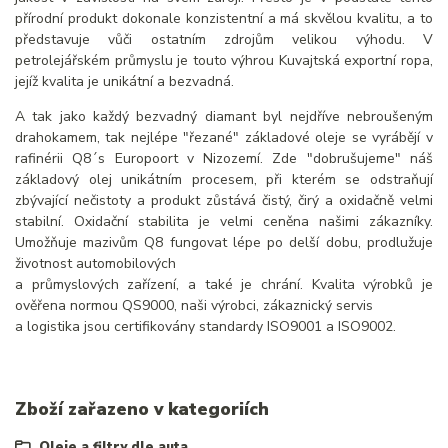
přírodní produkt dokonale konzistentní a má skvělou kvalitu, a to
představuje vůči ostatním zdrojům velikou výhodu. V
petrolejářském průmyslu je touto výhrou Kuvajtská exportní ropa,
jejíž kvalita je unikátní a bezvadná.
A tak jako každý bezvadný diamant byl nejdříve nebroušeným
drahokamem, tak nejlépe "řezané" základové oleje se vyrábějí v
rafinérii Q8´s Europoort v Nizozemí. Zde "dobrušujeme" náš
základový olej unikátním procesem, při kterém se odstraňují
zbývající nečistoty a produkt zůstává čistý, čirý a oxidačně velmi
stabilní. Oxidační stabilita je velmi ceněna našimi zákazníky.
Umožňuje mazivům Q8 fungovat lépe po delší dobu, prodlužuje
životnost automobilových
a průmyslových zařízení, a také je chrání. Kvalita výrobků je
ověřena normou QS9000, naši výrobci, zákaznický servis
a logistika jsou certifikovány standardy ISO9001 a ISO9002.
Zboží zařazeno v kategoriích
Oleje a filtry dle auta