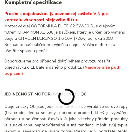
Kompletní specifikace
Prosím s objednávkou (v poznámce) zašlete VIN pro
kontrolu vhodnosti olejového filtru.
Motorový olej Q8 FORMULA ELITE C2 5W-30 5L s olejovým
filtrem CHAMPION XE 530 je balíčkem, který je určen pro výměnu
oleje u CITROEN BERLINGO 1.6 16V (72kw) od roku 2008.
Seznamte náš balíček pro výměnu oleje s Vaším motorem a
ušetříte spoustu peněz!
Doporučujeme pro případné dolití během provozu rozšířit
objednávku o 1L balení daného produktu.
(Najdete níže pod
popisem)
JEDINEČNOST MOTOROVÝCH OLEJŮ Q8:
Oleje značky Q8 jsou jedinečné, protože se vyrábí ze surové ropy
(tzv. crude). Jedná se tedy o přírodní produkt, který je vytvářen
přírodou a ne činností člověka. A jako všechny přírodní produkty
je surová ropa nepředvídatelná a má tendenci měnit svůj typ a
jakost v závislosti na svém zdroji. Přesto je v podstatě tento