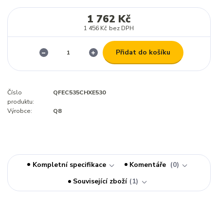
1 762 Kč
1 456 Kč
bez DPH
Přidat do košíku
Číslo
QFEC535CHXE530
produktu:
Výrobce:
Q8
Kompletní specifikace
Komentáře
0
Související zboží
1