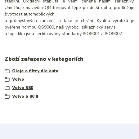
stabilní. Oxidační stabilita je velmi ceněna našimi zákazníky.
Umožňuje mazivům Q8 fungovat lépe po delší dobu, prodlužuje
životnost automobilových
a průmyslových zařízení, a také je chrání. Kvalita výrobků je
ověřena normou QS9000, naši výrobci, zákaznický servis
a logistika jsou certifikovány standardy ISO9001 a ISO9002
Zboží zařazeno v kategoriích
Oleje a filtry dle auta
Volvo
Volvo S80
Volvo S 80 II