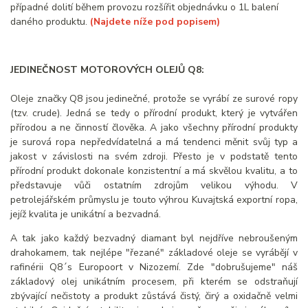
případné dolití během provozu rozšířit objednávku o 1L balení
daného produktu.
(Najdete níže pod popisem)
JEDINEČNOST MOTOROVÝCH OLEJŮ Q8:
Oleje značky Q8 jsou jedinečné, protože se vyrábí ze surové ropy
(tzv. crude). Jedná se tedy o přírodní produkt, který je vytvářen
přírodou a ne činností člověka. A jako všechny přírodní produkty
je surová ropa nepředvídatelná a má tendenci měnit svůj typ a
jakost v závislosti na svém zdroji. Přesto je v podstatě tento
přírodní produkt dokonale konzistentní a má skvělou kvalitu, a to
představuje vůči ostatním zdrojům velikou výhodu. V
petrolejářském průmyslu je touto výhrou Kuvajtská exportní ropa,
jejíž kvalita je unikátní a bezvadná.
A tak jako každý bezvadný diamant byl nejdříve nebroušeným
drahokamem, tak nejlépe "řezané" základové oleje se vyrábějí v
rafinérii Q8´s Europoort v Nizozemí. Zde "dobrušujeme" náš
základový olej unikátním procesem, při kterém se odstraňují
zbývající nečistoty a produkt zůstává čistý, čirý a oxidačně velmi