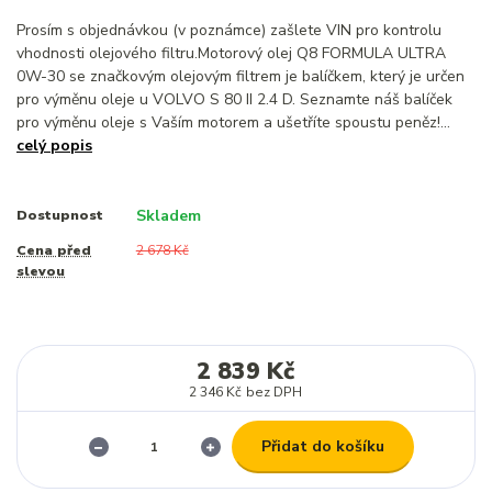
Prosím s objednávkou (v poznámce) zašlete VIN pro kontrolu
vhodnosti olejového filtru.Motorový olej Q8 FORMULA ULTRA
0W-30 se značkovým olejovým filtrem je balíčkem, který je určen
pro výměnu oleje u VOLVO S 80 II 2.4 D. Seznamte náš balíček
pro výměnu oleje s Vaším motorem a ušetříte spoustu peněz!...
celý popis
Skladem
Dostupnost
Cena před
2 678 Kč
slevou
2 839 Kč
2 346 Kč
bez DPH
Přidat do košíku