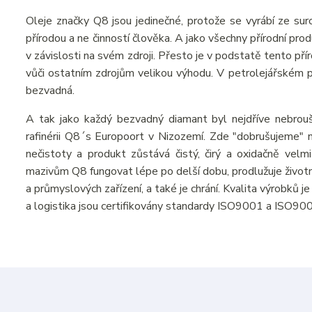
Oleje značky Q8 jsou jedinečné, protože se vyrábí ze suro
přírodou a ne činností člověka. A jako všechny přírodní pr
v závislosti na svém zdroji. Přesto je v podstatě tento př
vůči ostatním zdrojům velikou výhodu. V petrolejářském prů
bezvadná.
A tak jako každý bezvadný diamant byl nejdříve nebrou
rafinérii Q8´s Europoort v Nizozemí. Zde "dobrušujeme" n
nečistoty a produkt zůstává čistý, čirý a oxidačně velmi
mazivům Q8 fungovat lépe po delší dobu, prodlužuje živo
a průmyslových zařízení, a také je chrání. Kvalita výrobků 
a logistika jsou certifikovány standardy ISO9001 a ISO90