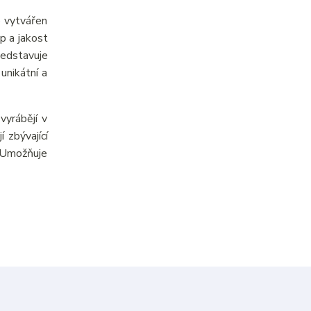
e vytvářen
p a jakost
ředstavuje
unikátní a
yrábějí v
 zbývající
. Umožňuje