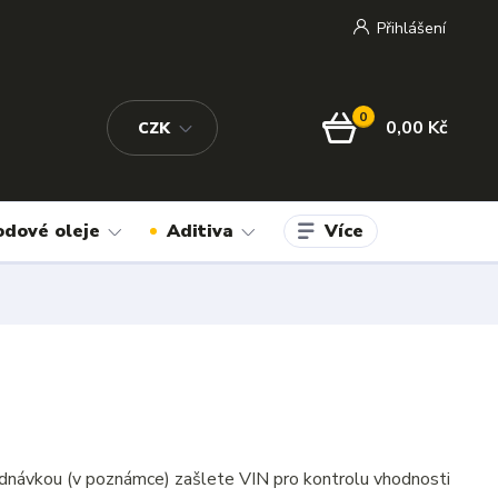
Přihlášení
0
0,00 Kč
CZK
Více
odové oleje
Aditiva
dnávkou (v poznámce) zašlete VIN pro kontrolu vhodnosti