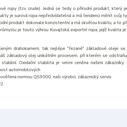
vé ropy (tzv. crude). Jedná se tedy o přírodní produkt, který j
odukty je surová ropa nepředvídatelná a má tendenci měnit svůj ty
írodní produkt dokonale konzistentní a má skvělou kvalitu, a to p
myslu je touto výhrou Kuvajtská exportní ropa, jejíž kvalita je 
šeným drahokamem, tak nejlépe "řezané" základové oleje se v
áš základový olej unikátním procesem, při kterém se odstraňují
 stabilní. Oxidační stabilita je velmi ceněna našimi zákazníky
tnost automobilových
je ověřena normou QS9000, naši výrobci, zákaznický servis
02