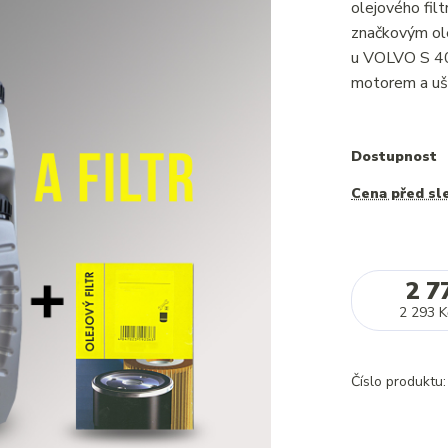
olejového f
značkovým ole
u VOLVO S 40
motorem a uše
Dostupnost
Cena před sl
2 7
2 293 K
Číslo produktu: