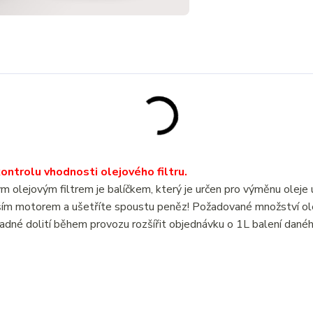
ntrolu vhodnosti olejového filtru.
jovým filtrem je balíčkem, který je určen pro výměnu olej
ším motorem a ušetříte spoustu peněz! Požadované množství ol
adné dolití během provozu rozšířit objednávku o 1L balení dané