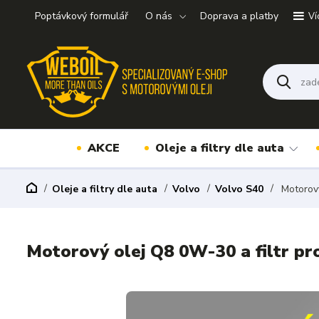
Poptávkový formulář
O nás
Doprava a platby
Ví
AKCE
Oleje a filtry dle auta
Oleje a filtry dle auta
Volvo
Volvo S40
Motorový
Motorový olej Q8 0W-30 a filtr pr