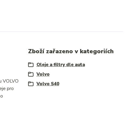
Zboží zařazeno v kategoriích
Oleje a filtry dle auta
Volvo
e u VOLVO
Volvo S40
eje pro
ho