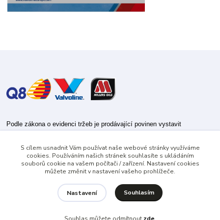
Podle zákona o evidenci tržeb je prodávající povinen vystavit
kupujícímu účtenku.
S cílem usnadnit Vám používat naše webové stránky využíváme
Zároveň je povinen zaevidovat přijatou tržbu u správce daně online; v
cookies. Používáním našich stránek souhlasíte s ukládáním
případě technického výpadku pak nejpozději do 48 hodin.
souborů cookie na vašem počítači / zařízení. Nastavení cookies
můžete změnit v nastavení vašeho prohlížeče.
Souhlasím
Nastavení
Souhlas můžete odmítnout
zde
.