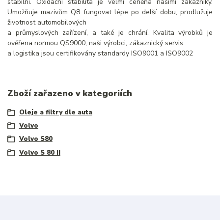
stabilní. Oxidační stabilita je velmi ceněna našimi zákazníky.
Umožňuje mazivům Q8 fungovat lépe po delší dobu, prodlužuje
životnost automobilových
a průmyslových zařízení, a také je chrání. Kvalita výrobků je
ověřena normou QS9000, naši výrobci, zákaznický servis
a logistika jsou certifikovány standardy ISO9001 a ISO9002
Zboží zařazeno v kategoriích
Oleje a filtry dle auta
Volvo
Volvo S80
Volvo S 80 II