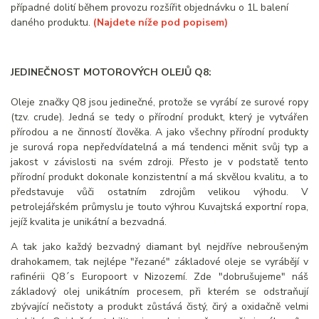
případné dolití během provozu rozšířit objednávku o 1L balení
daného produktu.
(Najdete níže pod popisem)
JEDINEČNOST MOTOROVÝCH OLEJŮ Q8:
Oleje značky Q8 jsou jedinečné, protože se vyrábí ze surové ropy
(tzv. crude). Jedná se tedy o přírodní produkt, který je vytvářen
přírodou a ne činností člověka. A jako všechny přírodní produkty
je surová ropa nepředvídatelná a má tendenci měnit svůj typ a
jakost v závislosti na svém zdroji. Přesto je v podstatě tento
přírodní produkt dokonale konzistentní a má skvělou kvalitu, a to
představuje vůči ostatním zdrojům velikou výhodu. V
petrolejářském průmyslu je touto výhrou Kuvajtská exportní ropa,
jejíž kvalita je unikátní a bezvadná.
A tak jako každý bezvadný diamant byl nejdříve nebroušeným
drahokamem, tak nejlépe "řezané" základové oleje se vyrábějí v
rafinérii Q8´s Europoort v Nizozemí. Zde "dobrušujeme" náš
základový olej unikátním procesem, při kterém se odstraňují
zbývající nečistoty a produkt zůstává čistý, čirý a oxidačně velmi