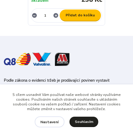
Skladem
Přidat do košíku
Podle zákona o evidenci tržeb je prodávající povinen vystavit
kupujícímu účtenku.
S cílem usnadnit Vám používat naše webové stránky využíváme
Zároveň je povinen zaevidovat přijatou tržbu u správce daně online; v
cookies. Používáním našich stránek souhlasíte s ukládáním
případě technického výpadku pak nejpozději do 48 hodin.
souborů cookie na vašem počítači / zařízení. Nastavení cookies
můžete změnit v nastavení vašeho prohlížeče.
Souhlasím
Nastavení