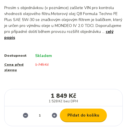
Prosím s objednávkou (v poznámce) zašlete VIN pro kontrolu
vhodnosti olejového filtru.Motorový olej Q8 Formula Techno FE
Plus SAE 5W-30 se značkovým olejovým filtrem je balíčkem, který
je určen pro výměnu oleje u MONDEO IV 2.0 TDCI. Doporučujeme
pro případné dolití během provozu rozšířit objednávku ...
celý
popis
Skladem
Dostupnost
Cena před
1 745 Kč
slevou
1 849 Kč
1 528 Kč
bez DPH
Přidat do košíku