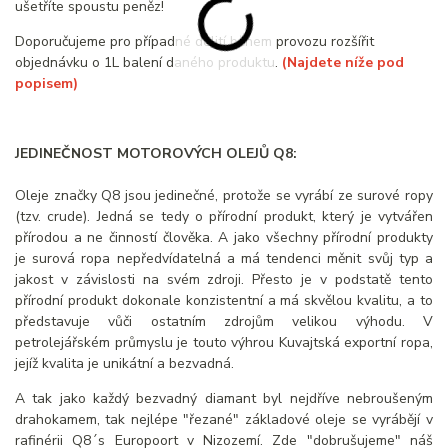
ušetříte spoustu peněz!
Doporučujeme pro případné dolití během provozu rozšířit
objednávku o 1L balení daného produktu.
(Najdete níže pod
popisem)
JEDINEČNOST MOTOROVÝCH OLEJŮ Q8:
Oleje značky Q8 jsou jedinečné, protože se vyrábí ze surové ropy
(tzv. crude). Jedná se tedy o přírodní produkt, který je vytvářen
přírodou a ne činností člověka. A jako všechny přírodní produkty
je surová ropa nepředvídatelná a má tendenci měnit svůj typ a
jakost v závislosti na svém zdroji. Přesto je v podstatě tento
přírodní produkt dokonale konzistentní a má skvělou kvalitu, a to
představuje vůči ostatním zdrojům velikou výhodu. V
petrolejářském průmyslu je touto výhrou Kuvajtská exportní ropa,
jejíž kvalita je unikátní a bezvadná.
A tak jako každý bezvadný diamant byl nejdříve nebroušeným
drahokamem, tak nejlépe "řezané" základové oleje se vyrábějí v
rafinérii Q8´s Europoort v Nizozemí. Zde "dobrušujeme" náš