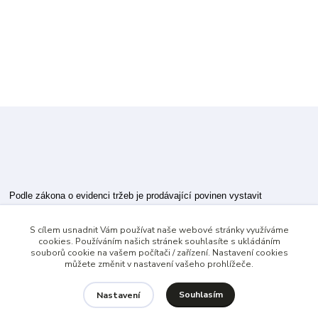
Podle zákona o evidenci tržeb je prodávající povinen vystavit
kupujícímu účtenku.
S cílem usnadnit Vám používat naše webové stránky využíváme
Zároveň je povinen zaevidovat přijatou tržbu u správce daně online; v
cookies. Používáním našich stránek souhlasíte s ukládáním
případě technického výpadku pak nejpozději do 48 hodin.
souborů cookie na vašem počítači / zařízení. Nastavení cookies
můžete změnit v nastavení vašeho prohlížeče.
Souhlasím
Nastavení