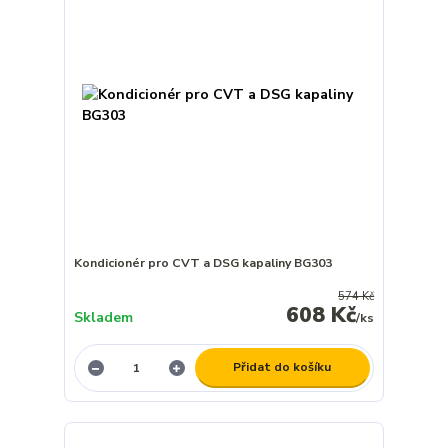
Kondicionér pro CVT a DSG kapaliny BG303
574 Kč
608 Kč
Skladem
/
ks
Přidat do košíku