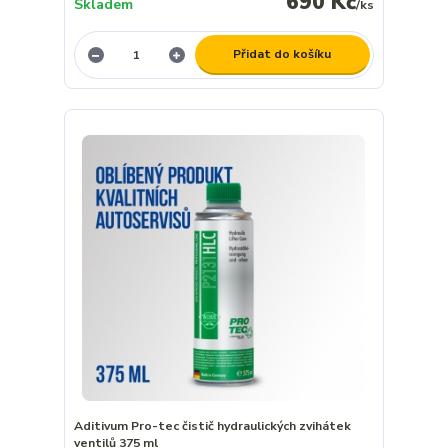
690 Kč
Skladem
/
ks
Přidat do košíku
Aditivum Pro-tec čistič hydraulických zvihátek
ventilů 375 ml