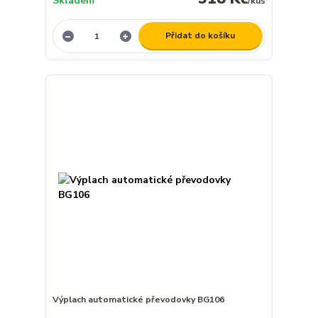
Skladem
/
kus
Přidat do košíku
Výplach automatické převodovky BG106