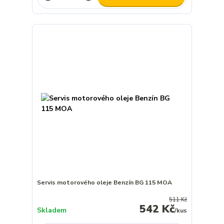
Servis motorového oleje Benzín BG 115 MOA
511 Kč
542 Kč
Skladem
/
kus