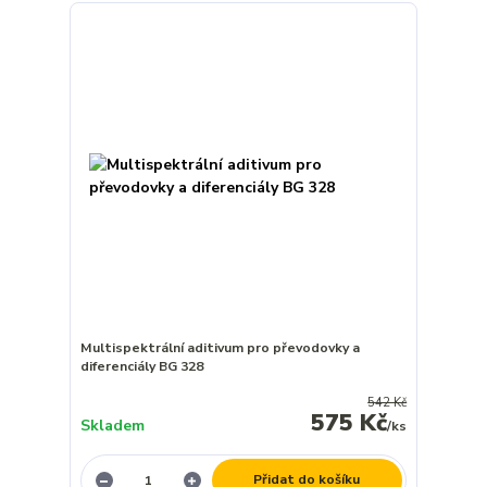
Multispektrální aditivum pro převodovky a
diferenciály BG 328
542 Kč
575 Kč
Skladem
/
ks
Přidat do košíku