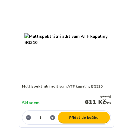
Multispektrální aditivum ATF kapaliny BG310
577 Kč
611 Kč
Skladem
/
ks
Přidat do košíku