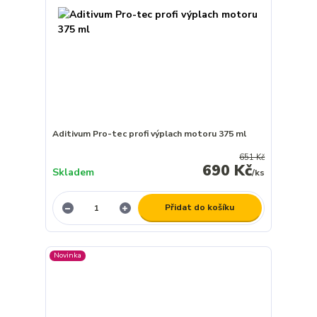
Aditivum Pro-tec profi výplach motoru 375 ml
651 Kč
690 Kč
Skladem
/
ks
Přidat do košíku
Novinka