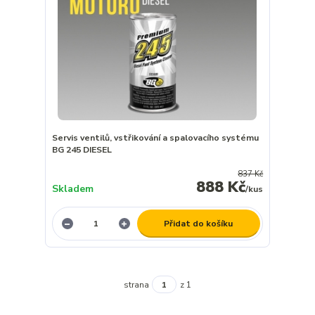
Servis ventilů, vstřikování a spalovacího systému
BG 245 DIESEL
837 Kč
888 Kč
Skladem
/
kus
Přidat do košíku
strana
z 1