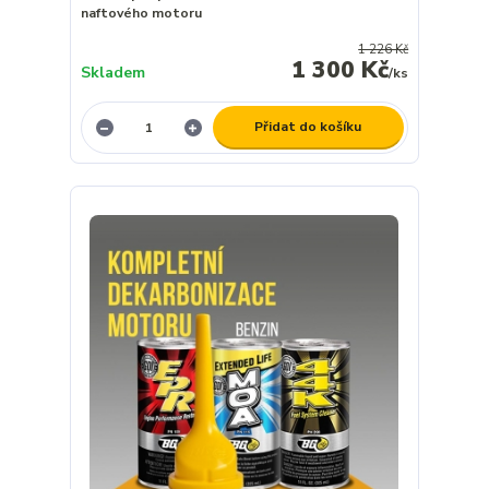
naftového motoru
1 226 Kč
1 300 Kč
Skladem
/
ks
Přidat do košíku