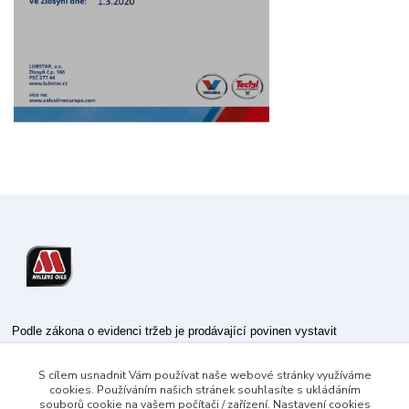
Podle zákona o evidenci tržeb je prodávající povinen vystavit
kupujícímu účtenku.
S cílem usnadnit Vám používat naše webové stránky využíváme
Zároveň je povinen zaevidovat přijatou tržbu u správce daně online; v
cookies. Používáním našich stránek souhlasíte s ukládáním
případě technického výpadku pak nejpozději do 48 hodin.
souborů cookie na vašem počítači / zařízení. Nastavení cookies