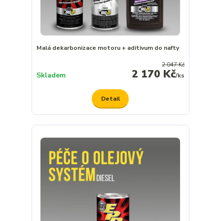
Malá dekarbonizace motoru + aditivum do nafty
2 047 Kč
2 170 Kč
Skladem
/
ks
Detail