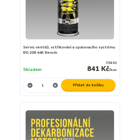
Servis ventilů, vstřikování a spalovacího systému
BG 208 44K Benzín
794 Kč
841 Kč
Skladem
/
kus
Přidat do košíku