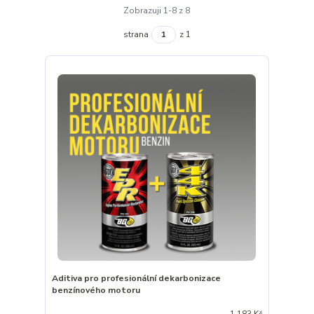
Zobrazuji 1-8 z 8
strana
z 1
Aditiva pro profesionální dekarbonizace
benzínového motoru