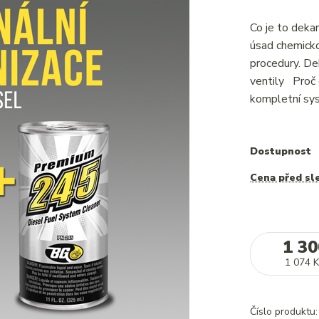
Co je to deka
úsad chemicko
procedury. Dek
ventily Proč 
kompletní sys
Dostupnost
Cena před sl
1 30
1 074 K
Číslo produktu: