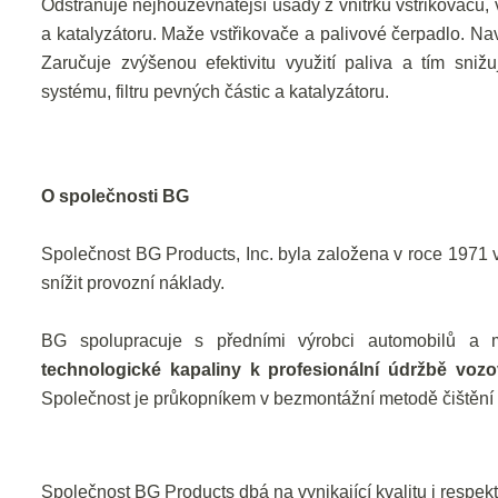
Odstraňuje nejhouževnatější úsady z vnitřku vstřikovačů, v
a katalyzátoru. Maže vstřikovače a palivové čerpadlo. Nav
Zaručuje zvýšenou efektivitu využití paliva a tím sniž
systému, filtru pevných částic a katalyzátoru.
O společnosti BG
Společnost BG Products, Inc. byla založena v roce 1971 v 
snížit provozní náklady.
BG spolupracuje s předními výrobci automobilů a mi
technologické kapaliny k profesionální údržbě voz
Společnost je průkopníkem v bezmontážní metodě čištění v
Společnost BG Products dbá na vynikající kvalitu i respe