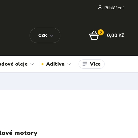
Přihlášení
0
0,00 Kč
CZK
Více
odové oleje
Aditiva
elové motory