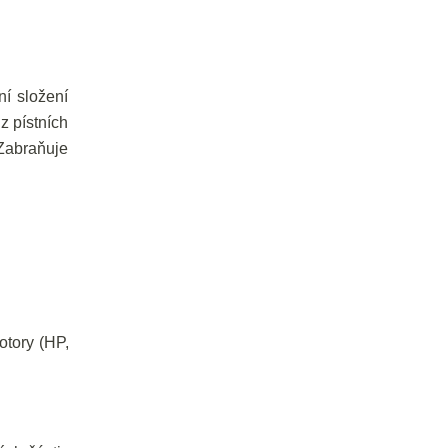
ní složení
z pístních
Zabraňuje
otory (HP,