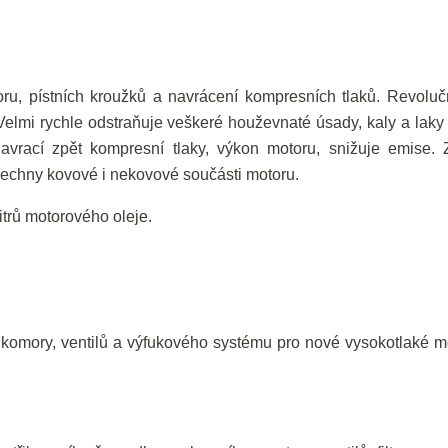
oru, pístních kroužků a navrácení kompresních tlaků. Revoluč
 Velmi rychle odstraňuje veškeré houževnaté úsady, kaly a laky 
avrací zpět kompresní tlaky, výkon motoru, snižuje emise. 
šechny kovové i nekovové součásti motoru.
itrů motorového oleje.
 komory, ventilů a výfukového systému pro nové vysokotlaké m