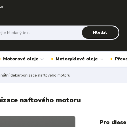
ce
Hledat
Motorové oleje
Motocyklové oleje
Přev
ionální dekarbonizace naftového motoru
nizace naftového motoru
Pro dies