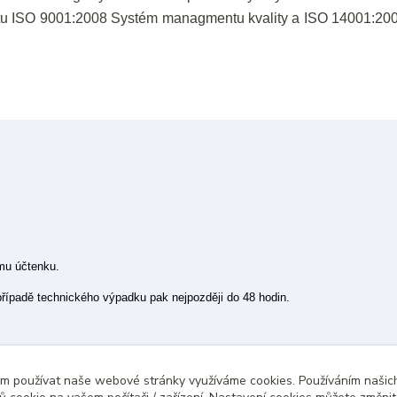
ifikátu ISO 9001:2008 Systém managmentu kvality a ISO 14001:2
ímu účtenku.
 případě technického výpadku pak nejpozději do 48 hodin.
ám používat naše webové stránky využíváme cookies. Používáním našich