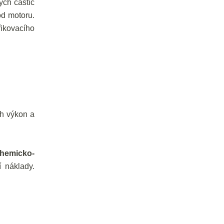
ých částic
od motoru.
řikovacího
ch výkon a
chemicko-
í náklady.