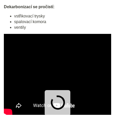
Dekarbonizací se pročistí:
vstřikovací trysky
spalovací komora
ventily