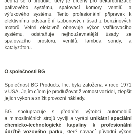
Jedná se o produkt, který je určený pro dekarbonizace
palivového systému, spalovací komory, ventilů a
výfukového systému. Tento profesionální přípravek k
efektivnímu odstranění karbonových úsad z benzínových
motorů. Velmi efektivně obnovuje výkon vstřikovacího
systému, odstraňuje nejhouževnatější úsady ze
spalovacího prostoru, ventilů, lambda sondy, a
katalyzátoru.
O společnosti BG
Společnost BG Products, Inc. byla založena v roce 1971
v USA. Jejím cílem je prodlužovat životnost vozidel, zlepšit
jejich výkon a snížit provozní náklady.
BG spolupracuje s předními výrobci automobilů
a mimosilničních strojů vyvíjí a vyrábí
unikátní speciální
chemicko-technologické kapaliny k profesionální
údržbě vozového parku
, které navrací původní výkon