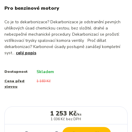
Pro benzinové motory
Co je to dekarbonizace? Dekarbonizace je odstranění pevných
uhlíkových úsad chemickou cestou, bez složité, drahé a
nebezpečné mechanické procedury. Dekarbonizací se pročistí:
vstřikovací trysky spalovací komora ventily Proč dělat
dekarbonizaci? Karbonové úsady postupně zanášejí kompletní
syst...
celý popis
Skladem
Dostupnost
Cena před
1 183 Kč
slevou
1 253 Kč
/
ks
1 036 Kč
bez DPH