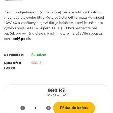
Prosím s objednávkou (v poznámce) zašlete VIN pro kontrolu
vhodnosti olejového filtru.Motorový olej Q8 Formula Advanced
10W-40 a značkový olejový filtr je balíčkem, který je určen pro
výměnu oleje SKODA Superb 1,8 T (110kw).Seznamte náš
balíček pro výměnu oleje s Vaším motorem a ušetříte spoustu
pen...
celý popis
Skladem
Dostupnost
Cena před
926 Kč
slevou
980 Kč
810 Kč
bez DPH
Přidat do košíku