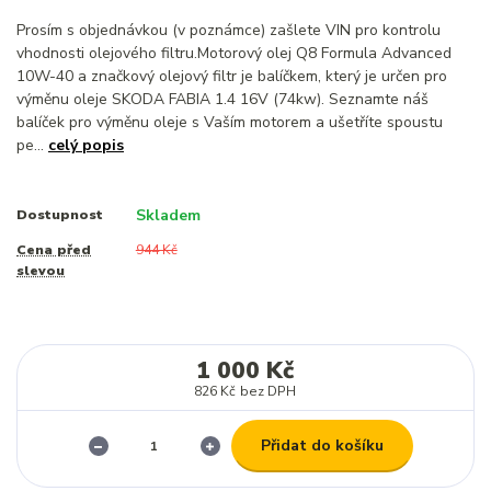
Prosím s objednávkou (v poznámce) zašlete VIN pro kontrolu
vhodnosti olejového filtru.Motorový olej Q8 Formula Advanced
10W-40 a značkový olejový filtr je balíčkem, který je určen pro
výměnu oleje SKODA FABIA 1.4 16V (74kw). Seznamte náš
balíček pro výměnu oleje s Vaším motorem a ušetříte spoustu
pe...
celý popis
Skladem
Dostupnost
Cena před
944 Kč
slevou
1 000 Kč
826 Kč
bez DPH
Přidat do košíku