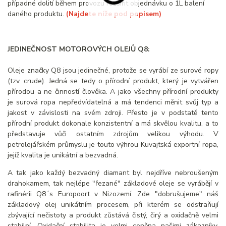
případné dolití během provozu rozšířit objednávku o 1L balení
daného produktu.
(Najdete níže pod popisem)
JEDINEČNOST MOTOROVÝCH OLEJŮ Q8:
Oleje značky Q8 jsou jedinečné, protože se vyrábí ze surové ropy
(tzv. crude). Jedná se tedy o přírodní produkt, který je vytvářen
přírodou a ne činností člověka. A jako všechny přírodní produkty
je surová ropa nepředvídatelná a má tendenci měnit svůj typ a
jakost v závislosti na svém zdroji. Přesto je v podstatě tento
přírodní produkt dokonale konzistentní a má skvělou kvalitu, a to
představuje vůči ostatním zdrojům velikou výhodu. V
petrolejářském průmyslu je touto výhrou Kuvajtská exportní ropa,
jejíž kvalita je unikátní a bezvadná.
A tak jako každý bezvadný diamant byl nejdříve nebroušeným
drahokamem, tak nejlépe "řezané" základové oleje se vyrábějí v
rafinérii Q8´s Europoort v Nizozemí. Zde "dobrušujeme" náš
základový olej unikátním procesem, při kterém se odstraňují
zbývající nečistoty a produkt zůstává čistý, čirý a oxidačně velmi
stabilní. Oxidační stabilita je velmi ceněna našimi zákazníky.