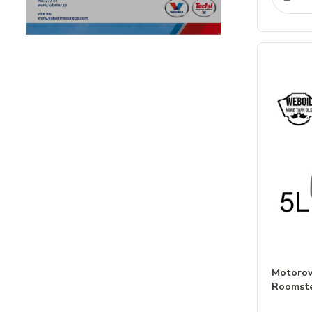
Motorový
Roomste