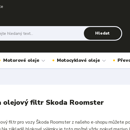
ce
Hledat
Motorové oleje
Motocyklové oleje
Přev
a olejový filtr Skoda Roomster
ejový filtr pro vozy Škoda Roomster z našeho e-shopu můžete po
u.Na základě blokové výjimky je toto možné vždy, pokud mazivo 