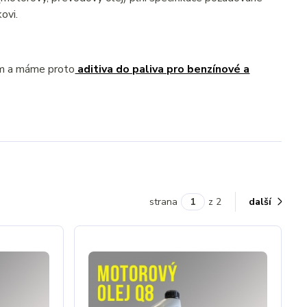
ovi.
ém a máme proto
aditiva do paliva pro benzínové a
strana
z 2
další