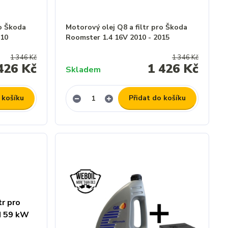
ro Škoda
Motorový olej Q8 a filtr pro Škoda
010
Roomster 1.4 16V 2010 - 2015
1 346 Kč
1 346 Kč
426 Kč
1 426 Kč
Skladem
 košíku
Přidat do košíku