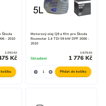
ro Škoda
Motorový olej Q8 a filtr pro Škoda
06 - 2010
Roomster 1.4 TDI 59 kW DPF 2006 -
2010
1 391 Kč
1 676 Kč
475 Kč
1 776 Kč
Skladem
 košíku
Přidat do košíku