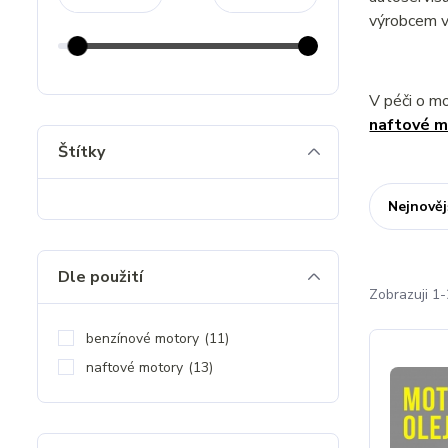
výrobcem v
V péči o m
naftové m
Štítky
Nejnověj
Dle použití
Zobrazuji 1-
benzínové motory
(11)
naftové motory
(13)