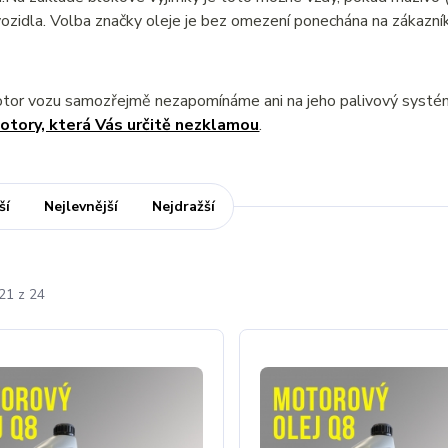
ozidla. Volba značky oleje je bez omezení ponechána na zákazník
otor vozu samozřejmě nezapomínáme ani na jeho palivový syst
otory, která Vás určitě nezklamou
.
ší
Nejlevnější
Nejdražší
21 z 24