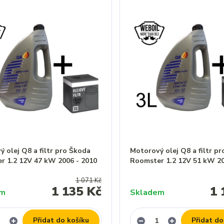
 olej Q8 a filtr pro Škoda
Motorový olej Q8 a filtr p
r 1.2 12V 47 kW 2006 - 2010
Roomster 1.2 12V 51 kW 20
1 071 Kč
1 135 Kč
1 
em
Skladem
Přidat do košíku
Přidat do