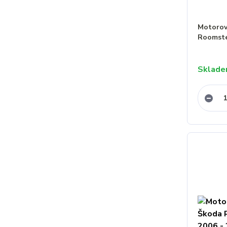
Motorový
Roomste
Sklad