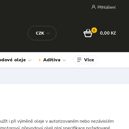
Přihlášení
0
0,00 Kč
CZK
Více
odové oleje
Aditiva
užít i při výměně oleje v autorizovaném nebo nezávislém
(motorový, převodový olej) plní specifikace požadované