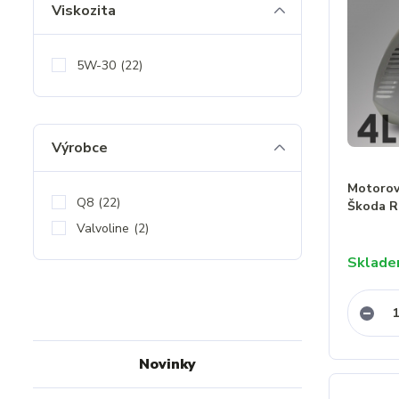
Viskozita
5W-30
(22)
Výrobce
Motorový
Q8
(22)
Škoda R
Valvoline
(2)
Sklad
Novinky