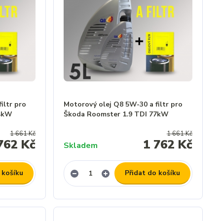
iltr pro
Motorový olej Q8 5W-30 a filtr pro
74kW
Škoda Roomster 1.9 TDI 77kW
1 661 Kč
1 661 Kč
762 Kč
1 762 Kč
Skladem
 košíku
Přidat do košíku