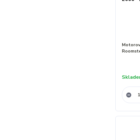
Motorový
Roomste
Sklad