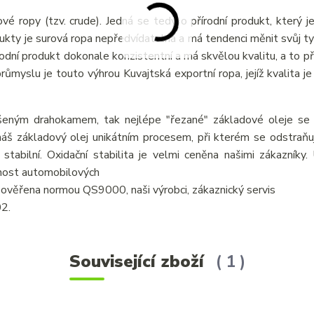
vé ropy (tzv. crude). Jedná se tedy o přírodní produkt, který j
odukty je surová ropa nepředvídatelná a má tendenci měnit svůj ty
írodní produkt dokonale konzistentní a má skvělou kvalitu, a to p
myslu je touto výhrou Kuvajtská exportní ropa, jejíž kvalita je 
šeným drahokamem, tak nejlépe "řezané" základové oleje se v
áš základový olej unikátním procesem, při kterém se odstraňují
 stabilní. Oxidační stabilita je velmi ceněna našimi zákazníky
tnost automobilových
je ověřena normou QS9000, naši výrobci, zákaznický servis
02.
Související zboží
1