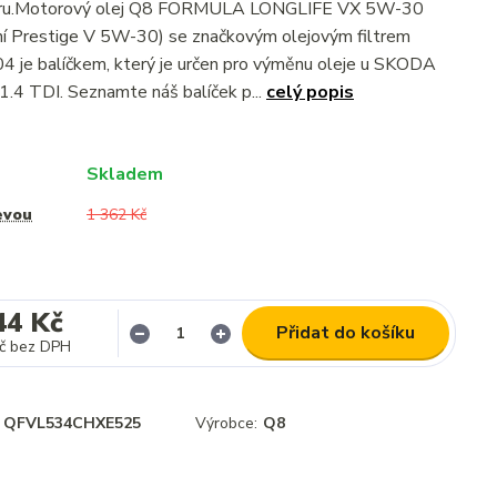
iltru.Motorový olej Q8 FORMULA LONGLIFE VX 5W-30
ní Prestige V 5W-30) se značkovým olejovým filtrem
 je balíčkem, který je určen pro výměnu oleje u SKODA
 TDI. Seznamte náš balíček p...
celý popis
Skladem
evou
1 362 Kč
44 Kč
Přidat do košíku
č
bez DPH
QFVL534CHXE525
Výrobce:
Q8