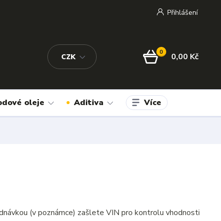
Přihlášení
0
0,00 Kč
CZK
Více
odové oleje
Aditiva
dnávkou (v poznámce) zašlete VIN pro kontrolu vhodnosti