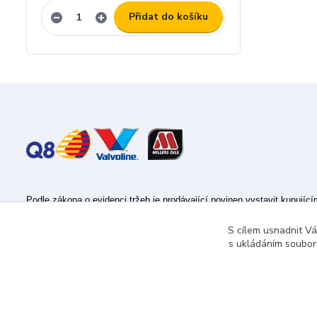
Přidat do košíku
Podle zákona o evidenci tržeb je prodávající povinen vystavit kupujíc
Zároveň je povinen zaevidovat přijatou tržbu u správce daně online; v
S cílem usnadnit V
s ukládáním souborů