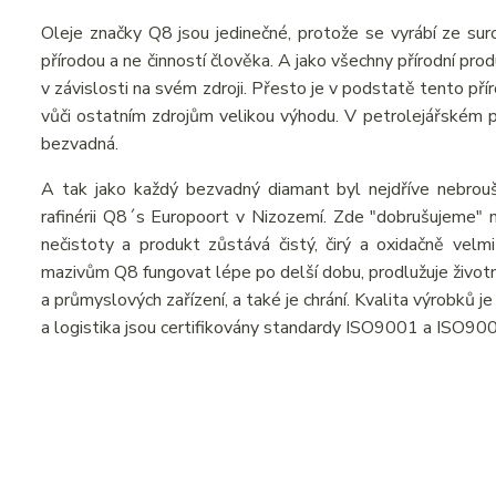
Oleje značky Q8 jsou jedinečné, protože se vyrábí ze suro
přírodou a ne činností člověka. A jako všechny přírodní pr
v závislosti na svém zdroji. Přesto je v podstatě tento př
vůči ostatním zdrojům velikou výhodu. V petrolejářském prů
bezvadná.
A tak jako každý bezvadný diamant byl nejdříve nebrou
rafinérii Q8´s Europoort v Nizozemí. Zde "dobrušujeme" n
nečistoty a produkt zůstává čistý, čirý a oxidačně velmi
mazivům Q8 fungovat lépe po delší dobu, prodlužuje živo
a průmyslových zařízení, a také je chrání. Kvalita výrobků 
a logistika jsou certifikovány standardy ISO9001 a ISO90