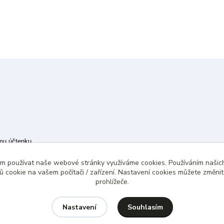
ímu účtenku.
 případě technického výpadku pak nejpozději do 48 hodin.
ám používat naše webové stránky využíváme cookies. Používáním našich
 cookie na vašem počítači / zařízení. Nastavení cookies můžete změni
prohlížeče.
Souhlasím
Nastavení