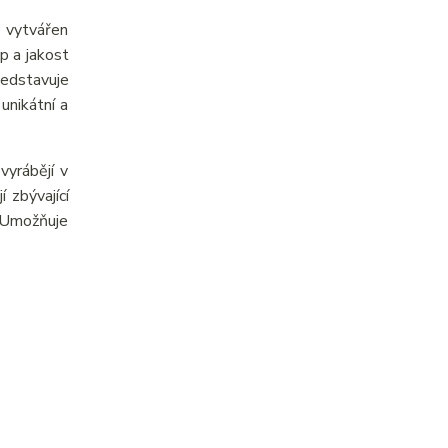
e vytvářen
p a jakost
ředstavuje
unikátní a
yrábějí v
 zbývající
. Umožňuje