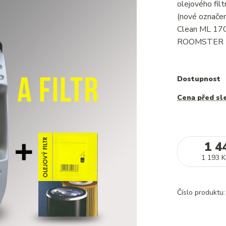
olejového f
(nové označe
Clean ML 1704
ROOMSTER 1.4
Dostupnost
Cena před sl
1 4
1 193 K
Číslo produktu: