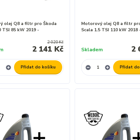
 olej Q8 a filtr pro Škoda
Motorový olej Q8 a filtr p
0 TSI 85 kW 2019 -
Scala 1.5 TSI 110 kW 2018 
2 020 Kč
2 141 Kč
2 
em
Skladem
Přidat do košíku
Přidat do