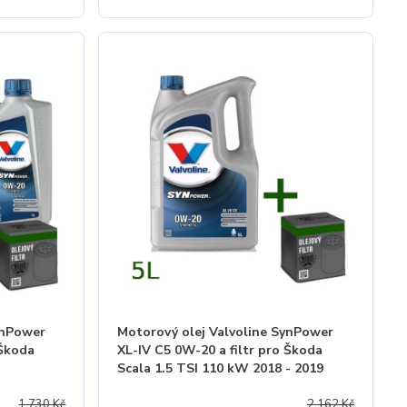
ynPower
Motorový olej Valvoline SynPower
 Škoda
XL-IV C5 0W-20 a filtr pro Škoda
Scala 1.5 TSI 110 kW 2018 - 2019
1 730 Kč
2 162 Kč