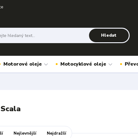
ce
Hledat
Motorové oleje
Motocyklové oleje
Přev
 Scala
ší
Nejlevnější
Nejdražší