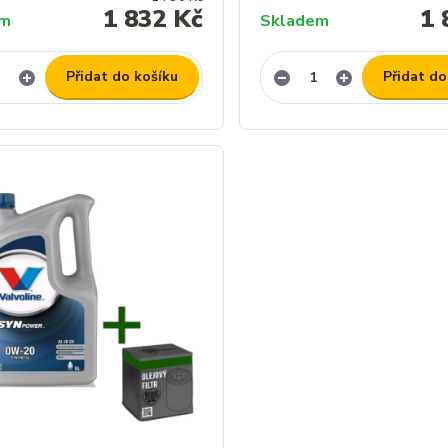
1 832 Kč
1 
em
Skladem
Přidat do košíku
Přidat do