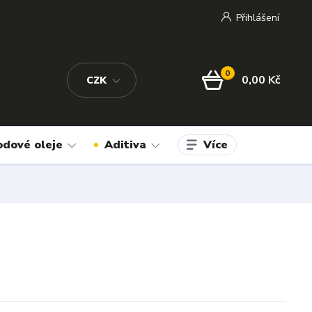
Přihlášení
0
0,00 Kč
CZK
Více
odové oleje
Aditiva