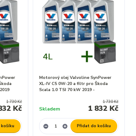
ynPower
Motorový olej Valvoline SynPower
 Škoda
XL-IV C5 0W-20 a filtr pro Škoda
 2019
Scala 1.0 TSI 70 kW 2019 -
1 730 Kč
1 730 Kč
832 Kč
1 832 Kč
Skladem
 košíku
Přidat do košíku