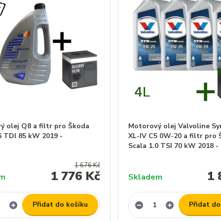
 olej Q8 a filtr pro Škoda
Motorový olej Valvoline S
6 TDI 85 kW 2019 -
XL-IV C5 0W-20 a filtr pro
Scala 1.0 TSI 70 kW 2018 -
1 676 Kč
1 776 Kč
1 
em
Skladem
Přidat do košíku
Přidat do