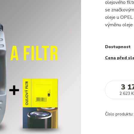
olejového f
se značkovým 
oleje u OPEL
výměnu oleje 
Dostupnost
Cena před sl
3 1
2 623 K
Číslo produktu: