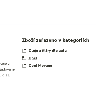
Zboží zařazeno v kategoriích
Oleje a filtry dle auta
Opel
leje u
Opel Movano
ožadované
u o 1L