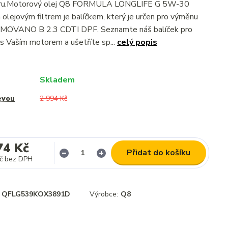
iltru.Motorový olej Q8 FORMULA LONGLIFE G 5W-30
olejovým filtrem je balíčkem, který je určen pro výměnu
 MOVANO B 2.3 CDTI DPF. Seznamte náš balíček pro
s Vaším motorem a ušetříte sp...
celý popis
Skladem
evou
2 994 Kč
74 Kč
Přidat do košíku
č
bez DPH
QFLG539KOX3891D
Výrobce:
Q8