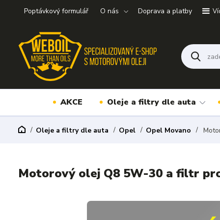
Poptávkový formulář
O nás
Doprava a platby
Ví
AKCE
Oleje a filtry dle auta
Oleje a filtry dle auta
Opel
Opel Movano
Motor
Motorový olej Q8 5W-30 a filtr p