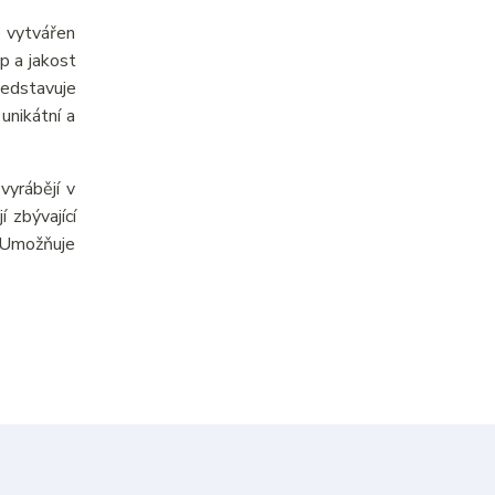
e vytvářen
p a jakost
ředstavuje
unikátní a
yrábějí v
 zbývající
. Umožňuje