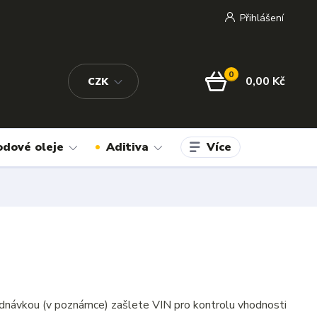
Přihlášení
0
0,00 Kč
CZK
Více
odové oleje
Aditiva
dnávkou (v poznámce) zašlete VIN pro kontrolu vhodnosti