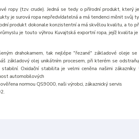
vé ropy (tzv. crude). Jedná se tedy o přírodní produkt, který j
odukty je surová ropa nepředvídatelná a má tendenci měnit svůj ty
írodní produkt dokonale konzistentní a má skvělou kvalitu, a to p
myslu je touto výhrou Kuvajtská exportní ropa, jejíž kvalita je 
šeným drahokamem, tak nejlépe "řezané" základové oleje se v
áš základový olej unikátním procesem, při kterém se odstraňují
 stabilní. Oxidační stabilita je velmi ceněna našimi zákazníky
tnost automobilových
je ověřena normou QS9000, naši výrobci, zákaznický servis
02.