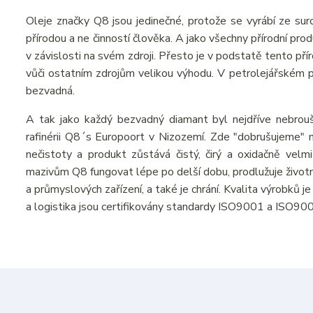
Oleje značky Q8 jsou jedinečné, protože se vyrábí ze suro
přírodou a ne činností člověka. A jako všechny přírodní pr
v závislosti na svém zdroji. Přesto je v podstatě tento př
vůči ostatním zdrojům velikou výhodu. V petrolejářském prů
bezvadná.
A tak jako každý bezvadný diamant byl nejdříve nebrou
rafinérii Q8´s Europoort v Nizozemí. Zde "dobrušujeme" n
nečistoty a produkt zůstává čistý, čirý a oxidačně velmi
mazivům Q8 fungovat lépe po delší dobu, prodlužuje živo
a průmyslových zařízení, a také je chrání. Kvalita výrobků 
a logistika jsou certifikovány standardy ISO9001 a ISO90