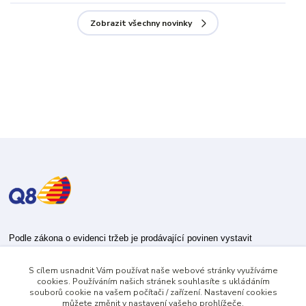
Zobrazit všechny novinky
Podle zákona o evidenci tržeb je prodávající povinen vystavit
kupujícímu účtenku.
S cílem usnadnit Vám používat naše webové stránky využíváme
Zároveň je povinen zaevidovat přijatou tržbu u správce daně online; v
cookies. Používáním našich stránek souhlasíte s ukládáním
případě technického výpadku pak nejpozději do 48 hodin.
souborů cookie na vašem počítači / zařízení. Nastavení cookies
můžete změnit v nastavení vašeho prohlížeče.