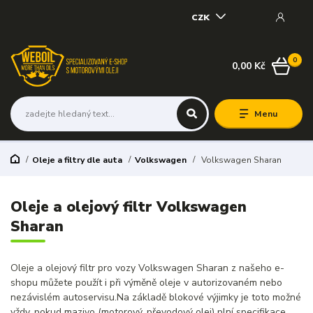
CZK
0
0,00 Kč
Menu
Oleje a filtry dle auta
Volkswagen
Volkswagen Sharan
Oleje a olejový filtr Volkswagen
Sharan
Oleje a olejový filtr pro vozy Volkswagen Sharan z našeho e-
shopu můžete použít i při výměně oleje v autorizovaném nebo
nezávislém autoservisu.Na základě blokové výjimky je toto možné
vždy, pokud mazivo (motorový, převodový olej) plní specifikace