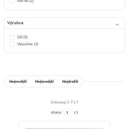
5W-40
(2)
Výrobce
Q8
(5)
Valvoline
(2)
Nejnovější
Nejlevnější
Nejdražší
Zobrazuji 1-7 z 7
strana
z 1