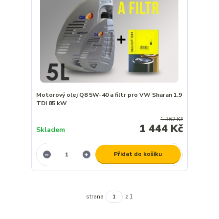
Motorový olej Q8 5W-40 a filtr pro VW Sharan 1.9
TDI 85 kW
1 362 Kč
1 444 Kč
Skladem
Přidat do košíku
strana
z 1