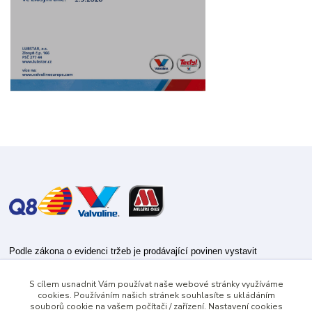
Podle zákona o evidenci tržeb je prodávající povinen vystavit
kupujícímu účtenku.
S cílem usnadnit Vám používat naše webové stránky využíváme
Zároveň je povinen zaevidovat přijatou tržbu u správce daně online; v
cookies. Používáním našich stránek souhlasíte s ukládáním
případě technického výpadku pak nejpozději do 48 hodin.
souborů cookie na vašem počítači / zařízení. Nastavení cookies