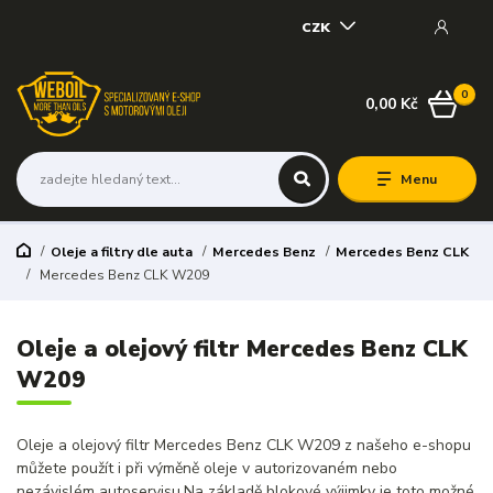
CZK
0
0,00 Kč
Menu
Oleje a filtry dle auta
Mercedes Benz
Mercedes Benz CLK
Mercedes Benz CLK W209
Oleje a olejový filtr Mercedes Benz CLK
W209
Oleje a olejový filtr Mercedes Benz CLK W209 z našeho e-shopu
můžete použít i při výměně oleje v autorizovaném nebo
nezávislém autoservisu.Na základě blokové výjimky je toto možné