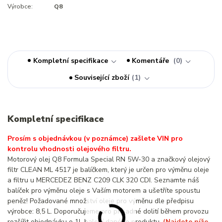
Výrobce:
Q8
Kompletní specifikace
Komentáře
0
Související zboží
1
Kompletní specifikace
Prosím s objednávkou (v poznámce) zašlete VIN pro
kontrolu vhodnosti olejového filtru.
Motorový olej Q8 Formula Special RN 5W-30 a značkový olejový
filtr CLEAN ML 4517 je balíčkem, který je určen pro výměnu oleje
a filtru u MERCEDEZ BENZ C209 CLK 320 CDI. Seznamte náš
balíček pro výměnu oleje s Vaším motorem a ušetříte spoustu
peněz! Požadované množství oleje pro výměnu dle předpisu
výrobce: 8,5 L. Doporučujeme pro případné dolití během provozu
rozšířit objednávku o 1L balení daného produktu.
(Najdete níže