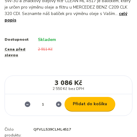
5W-30 a značkový olejový filtr CLEAN ML 4517 je balíčkem, který
je určen pro výměnu oleje a filtru u MERCEDEZ BENZ C209 CLK
320 CDI. Seznamte náš balíček pro výměnu oleje s Vaším...
celý
popis
Skladem
Dostupnost
Cena před
2 911 Kč
slevou
3 086 Kč
2 550 Kč
bez DPH
Přidat do košíku
Číslo
QFVLL539CLML4517
produktu: