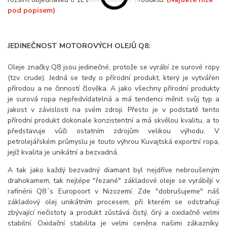
pod popisem)
JEDINEČNOST MOTOROVÝCH OLEJŮ Q8:
Oleje značky Q8 jsou jedinečné, protože se vyrábí ze surové ropy
(tzv. crude). Jedná se tedy o přírodní produkt, který je vytvářen
přírodou a ne činností člověka. A jako všechny přírodní produkty
je surová ropa nepředvídatelná a má tendenci měnit svůj typ a
jakost v závislosti na svém zdroji. Přesto je v podstatě tento
přírodní produkt dokonale konzistentní a má skvělou kvalitu, a to
představuje vůči ostatním zdrojům velikou výhodu. V
petrolejářském průmyslu je touto výhrou Kuvajtská exportní ropa,
jejíž kvalita je unikátní a bezvadná.
A tak jako každý bezvadný diamant byl nejdříve nebroušeným
drahokamem, tak nejlépe "řezané" základové oleje se vyrábějí v
rafinérii Q8´s Europoort v Nizozemí. Zde "dobrušujeme" náš
základový olej unikátním procesem, při kterém se odstraňují
zbývající nečistoty a produkt zůstává čistý, čirý a oxidačně velmi
stabilní. Oxidační stabilita je velmi ceněna našimi zákazníky.