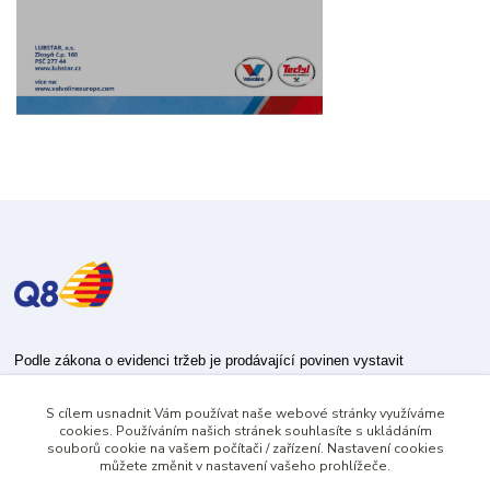
Podle zákona o evidenci tržeb je prodávající povinen vystavit
kupujícímu účtenku.
S cílem usnadnit Vám používat naše webové stránky využíváme
Zároveň je povinen zaevidovat přijatou tržbu u správce daně online; v
cookies. Používáním našich stránek souhlasíte s ukládáním
případě technického výpadku pak nejpozději do 48 hodin.
souborů cookie na vašem počítači / zařízení. Nastavení cookies
můžete změnit v nastavení vašeho prohlížeče.