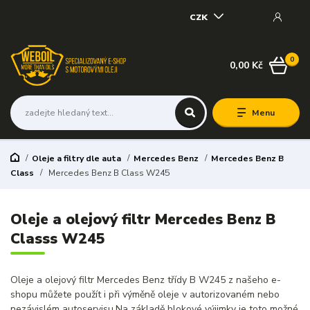
CZK
0
0,00 Kč
Menu
Oleje a filtry dle auta
Mercedes Benz
Mercedes Benz B
Class
Mercedes Benz B Class W245
Oleje a olejový filtr Mercedes Benz B
Classs W245
Oleje a olejový filtr Mercedes Benz třídy B W245 z našeho e-
shopu můžete použít i při výměně oleje v autorizovaném nebo
nezávislém autoservisu.Na základě blokové výjimky je toto možné