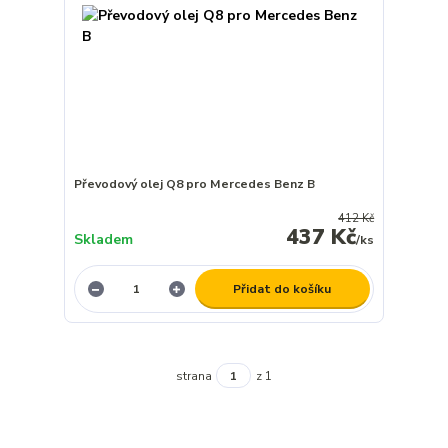
Převodový olej Q8 pro Mercedes Benz B
412 Kč
437 Kč
Skladem
/
ks
Přidat do košíku
strana
z 1