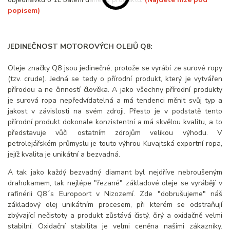
popisem)
JEDINEČNOST MOTOROVÝCH OLEJŮ Q8:
Oleje značky Q8 jsou jedinečné, protože se vyrábí ze surové ropy
(tzv. crude). Jedná se tedy o přírodní produkt, který je vytvářen
přírodou a ne činností člověka. A jako všechny přírodní produkty
je surová ropa nepředvídatelná a má tendenci měnit svůj typ a
jakost v závislosti na svém zdroji. Přesto je v podstatě tento
přírodní produkt dokonale konzistentní a má skvělou kvalitu, a to
představuje vůči ostatním zdrojům velikou výhodu. V
petrolejářském průmyslu je touto výhrou Kuvajtská exportní ropa,
jejíž kvalita je unikátní a bezvadná.
A tak jako každý bezvadný diamant byl nejdříve nebroušeným
drahokamem, tak nejlépe "řezané" základové oleje se vyrábějí v
rafinérii Q8´s Europoort v Nizozemí. Zde "dobrušujeme" náš
základový olej unikátním procesem, při kterém se odstraňují
zbývající nečistoty a produkt zůstává čistý, čirý a oxidačně velmi
stabilní. Oxidační stabilita je velmi ceněna našimi zákazníky.