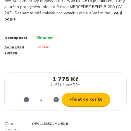
5W-30 a značkový olejový filtr CLEAN ML 4516 je balíčkem, který
je určen pro výměnu oleje a filtru u MERCEDEZ BENZ B 200 (W
245). Seznamte náš balíček pro výměnu oleje s Vaším mo...
celý
popis
Skladem
Dostupnost
Cena před
1 674 Kč
slevou
1 775 Kč
1 467 Kč
bez DPH
Přidat do košíku
Číslo
QFVLL535CLML4516
produktu: