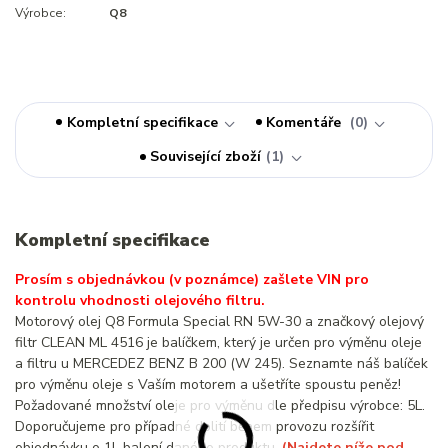
Výrobce:
Q8
Kompletní specifikace
Komentáře
0
Související zboží
1
Kompletní specifikace
Prosím s objednávkou (v poznámce) zašlete VIN pro
kontrolu vhodnosti olejového filtru.
Motorový olej Q8 Formula Special RN 5W-30 a značkový olejový
filtr CLEAN ML 4516 je balíčkem, který je určen pro výměnu oleje
a filtru u MERCEDEZ BENZ B 200 (W 245). Seznamte náš balíček
pro výměnu oleje s Vaším motorem a ušetříte spoustu peněz!
Požadované množství oleje pro výměnu dle předpisu výrobce: 5L.
Doporučujeme pro případné dolití během provozu rozšířit
objednávku o 1L balení daného produktu.
(Najdete níže pod