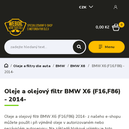
CZK
0
0,00 Kč
Menu
Oleje a filtry dle auta
BMW
BMW X6
BMW X6 (F16,F86) -
2014-
Oleje a olejový filtr BMW X6 (F16,F86)
- 2014-
Oleje a olejový filtr BMW X6 (F16,F86) 2014- z našeho e-shopu
můžete použít i při výměně oleje v autorizovaném nebo
nezávislém autoservisu. Na základě blokové výjimky je toto