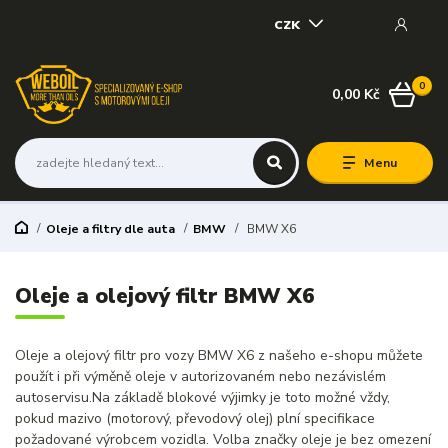
CZK
0
0,00 Kč
Menu
Oleje a filtry dle auta
BMW
BMW X6
Oleje a olejový filtr BMW X6
Oleje a olejový filtr pro vozy BMW X6 z našeho e-shopu můžete
použít i při výměně oleje v autorizovaném nebo nezávislém
autoservisu.Na základě blokové výjimky je toto možné vždy,
pokud mazivo (motorový, převodový olej) plní specifikace
požadované výrobcem vozidla. Volba značky oleje je bez omezení