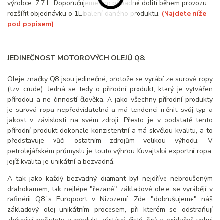
výrobce: 7,7 L. Doporučujeme pro případné dolití během provozu
rozšířit objednávku o 1L balení daného produktu.
(Najdete níže
pod popisem)
JEDINEČNOST MOTOROVÝCH OLEJŮ Q8:
Oleje značky Q8 jsou jedinečné, protože se vyrábí ze surové ropy
(tzv. crude). Jedná se tedy o přírodní produkt, který je vytvářen
přírodou a ne činností člověka. A jako všechny přírodní produkty
je surová ropa nepředvídatelná a má tendenci měnit svůj typ a
jakost v závislosti na svém zdroji. Přesto je v podstatě tento
přírodní produkt dokonale konzistentní a má skvělou kvalitu, a to
představuje vůči ostatním zdrojům velikou výhodu. V
petrolejářském průmyslu je touto výhrou Kuvajtská exportní ropa,
jejíž kvalita je unikátní a bezvadná.
A tak jako každý bezvadný diamant byl nejdříve nebroušeným
drahokamem, tak nejlépe "řezané" základové oleje se vyrábějí v
rafinérii Q8´s Europoort v Nizozemí. Zde "dobrušujeme" náš
základový olej unikátním procesem, při kterém se odstraňují
zbývající nečistoty a produkt zůstává čistý, čirý a oxidačně velmi