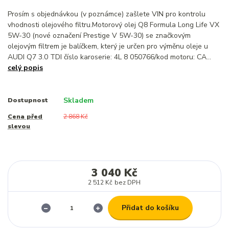
Prosím s objednávkou (v poznámce) zašlete VIN pro kontrolu
vhodnosti olejového filtru.Motorový olej Q8 Formula Long Life VX
5W-30 (nové označení Prestige V 5W-30) se značkovým
olejovým filtrem je balíčkem, který je určen pro výměnu oleje u
AUDI Q7 3.0 TDI číslo karoserie: 4L 8 050766/kod motoru: CA...
celý popis
Skladem
Dostupnost
Cena před
2 868 Kč
slevou
3 040 Kč
2 512 Kč
bez DPH
Přidat do košíku