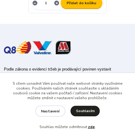
Přidat do košíku
Podle zákona o evidenci tržeb je prodávající povinen vystavit
kupujícímu účtenku.
S cílem usnadnit Vám používat naše webové stránky využíváme
Zároveň je povinen zaevidovat přijatou tržbu u správce daně online; v
cookies. Používáním našich stránek souhlasíte s ukládáním
případě technického výpadku pak nejpozději do 48 hodin.
souborů cookie na vašem počítači / zařízení. Nastavení cookies
můžete změnit v nastavení vašeho prohlížeče.
Souhlasím
Nastavení
Souhlas můžete odmítnout
zde
.