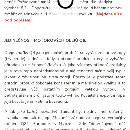
peněz! Požadované množství oleje pro výměnu dle předpisu
výrobce: 8,2 L. Doporučujeme pro případné dolití během provozu
rozšířit objednávku o 1L balení daného produktu.
(Najdete níže
pod popisem)
JEDINEČNOST MOTOROVÝCH OLEJŮ Q8:
Oleje značky Q8 jsou jedinečné, protože se vyrábí ze surové ropy
(tzv. crude). Jedná se tedy o přírodní produkt, který je vytvářen
přírodou a ne činností člověka. A jako všechny přírodní produkty
je surová ropa nepředvídatelná a má tendenci měnit svůj typ a
jakost v závislosti na svém zdroji. Přesto je v podstatě tento
přírodní produkt dokonale konzistentní a má skvělou kvalitu, a to
představuje vůči ostatním zdrojům velikou výhodu. V
petrolejářském průmyslu je touto výhrou Kuvajtská exportní ropa,
jejíž kvalita je unikátní a bezvadná.
A tak jako každý bezvadný diamant byl nejdříve nebroušeným
drahokamem, tak nejlépe "řezané" základové oleje se vyrábějí v
rafinérii Q8´s Europoort v Nizozemí. Zde "dobrušujeme" náš
základový olej unikátním procesem, při kterém se odstraňují