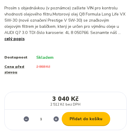
Prosím s objednávkou (v poznámce) zašlete VIN pro kontrolu
vhodnosti olejového filtru.Motorový olej Q8 Formula Long Life VX
5W-30 (nové označení Prestige V 5W-30) se značkovým
olejovým filtrem je balíčkem, který je určen pro výměnu oleje u
AUDI Q7 3.0 TDI číslo karoserie: 4L 8 050766. Seznamte náš ...
celý popis
Skladem
Dostupnost
Cena před
2 868 Kč
slevou
3 040 Kč
2 512 Kč
bez DPH
Přidat do košíku