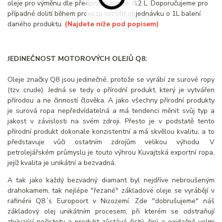
oleje pro výměnu dle předpisu výrobce: 8,2 L. Doporučujeme pro
případné dolití během provozu rozšířit objednávku o 1L balení
daného produktu.
(Najdete níže pod popisem)
JEDINEČNOST MOTOROVÝCH OLEJŮ Q8:
Oleje značky Q8 jsou jedinečné, protože se vyrábí ze surové ropy
(tzv. crude). Jedná se tedy o přírodní produkt, který je vytvářen
přírodou a ne činností člověka. A jako všechny přírodní produkty
je surová ropa nepředvídatelná a má tendenci měnit svůj typ a
jakost v závislosti na svém zdroji. Přesto je v podstatě tento
přírodní produkt dokonale konzistentní a má skvělou kvalitu, a to
představuje vůči ostatním zdrojům velikou výhodu. V
petrolejářském průmyslu je touto výhrou Kuvajtská exportní ropa,
jejíž kvalita je unikátní a bezvadná.
A tak jako každý bezvadný diamant byl nejdříve nebroušeným
drahokamem, tak nejlépe "řezané" základové oleje se vyrábějí v
rafinérii Q8´s Europoort v Nizozemí. Zde "dobrušujeme" náš
základový olej unikátním procesem, při kterém se odstraňují
zbývající nečistoty a produkt zůstává čistý, čirý a oxidačně velmi