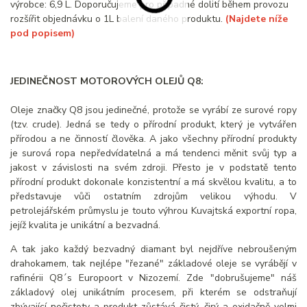
výrobce: 6,9 L. Doporučujeme pro případné dolití během provozu
rozšířit objednávku o 1L balení daného produktu.
(Najdete níže
pod popisem)
JEDINEČNOST MOTOROVÝCH OLEJŮ Q8:
Oleje značky Q8 jsou jedinečné, protože se vyrábí ze surové ropy
(tzv. crude). Jedná se tedy o přírodní produkt, který je vytvářen
přírodou a ne činností člověka. A jako všechny přírodní produkty
je surová ropa nepředvídatelná a má tendenci měnit svůj typ a
jakost v závislosti na svém zdroji. Přesto je v podstatě tento
přírodní produkt dokonale konzistentní a má skvělou kvalitu, a to
představuje vůči ostatním zdrojům velikou výhodu. V
petrolejářském průmyslu je touto výhrou Kuvajtská exportní ropa,
jejíž kvalita je unikátní a bezvadná.
A tak jako každý bezvadný diamant byl nejdříve nebroušeným
drahokamem, tak nejlépe "řezané" základové oleje se vyrábějí v
rafinérii Q8´s Europoort v Nizozemí. Zde "dobrušujeme" náš
základový olej unikátním procesem, při kterém se odstraňují
zbývající nečistoty a produkt zůstává čistý, čirý a oxidačně velmi