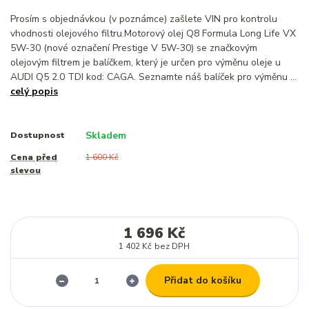
Prosím s objednávkou (v poznámce) zašlete VIN pro kontrolu
vhodnosti olejového filtru.Motorový olej Q8 Formula Long Life VX
5W-30 (nové označení Prestige V 5W-30) se značkovým
olejovým filtrem je balíčkem, který je určen pro výměnu oleje u
AUDI Q5 2.0 TDI kod: CAGA. Seznamte náš balíček pro výměnu ...
celý popis
Skladem
Dostupnost
Cena před
1 600 Kč
slevou
1 696 Kč
1 402 Kč
bez DPH
Přidat do košíku