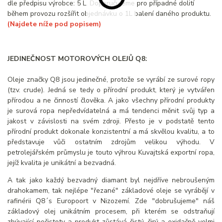
dle předpisu výrobce: 5 L. Doporučujeme pro případné dolití
během provozu rozšířit objednávku o 1L balení daného produktu.
(Najdete níže pod popisem)
JEDINEČNOST MOTOROVÝCH OLEJŮ Q8:
Oleje značky Q8 jsou jedinečné, protože se vyrábí ze surové ropy
(tzv. crude). Jedná se tedy o přírodní produkt, který je vytvářen
přírodou a ne činností člověka. A jako všechny přírodní produkty
je surová ropa nepředvídatelná a má tendenci měnit svůj typ a
jakost v závislosti na svém zdroji. Přesto je v podstatě tento
přírodní produkt dokonale konzistentní a má skvělou kvalitu, a to
představuje vůči ostatním zdrojům velikou výhodu. V
petrolejářském průmyslu je touto výhrou Kuvajtská exportní ropa,
jejíž kvalita je unikátní a bezvadná.
A tak jako každý bezvadný diamant byl nejdříve nebroušeným
drahokamem, tak nejlépe "řezané" základové oleje se vyrábějí v
rafinérii Q8´s Europoort v Nizozemí. Zde "dobrušujeme" náš
základový olej unikátním procesem, při kterém se odstraňují
zbývající nečistoty a produkt zůstává čistý, čirý a oxidačně velmi