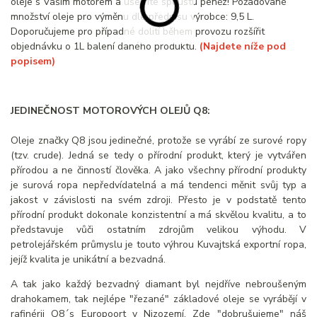
oleje s Vaším motorem a ušetříte spoustu peněz! Požadované
množství oleje pro výměnu dle předpisu výrobce: 9,5 L.
Doporučujeme pro případné dolití během provozu rozšířit
objednávku o 1L balení daného produktu.
(Najdete níže pod
popisem)
JEDINEČNOST MOTOROVÝCH OLEJŮ Q8:
Oleje značky Q8 jsou jedinečné, protože se vyrábí ze surové ropy
(tzv. crude). Jedná se tedy o přírodní produkt, který je vytvářen
přírodou a ne činností člověka. A jako všechny přírodní produkty
je surová ropa nepředvídatelná a má tendenci měnit svůj typ a
jakost v závislosti na svém zdroji. Přesto je v podstatě tento
přírodní produkt dokonale konzistentní a má skvělou kvalitu, a to
představuje vůči ostatním zdrojům velikou výhodu. V
petrolejářském průmyslu je touto výhrou Kuvajtská exportní ropa,
jejíž kvalita je unikátní a bezvadná.
A tak jako každý bezvadný diamant byl nejdříve nebroušeným
drahokamem, tak nejlépe "řezané" základové oleje se vyrábějí v
rafinérii Q8´s Europoort v Nizozemí. Zde "dobrušujeme" náš