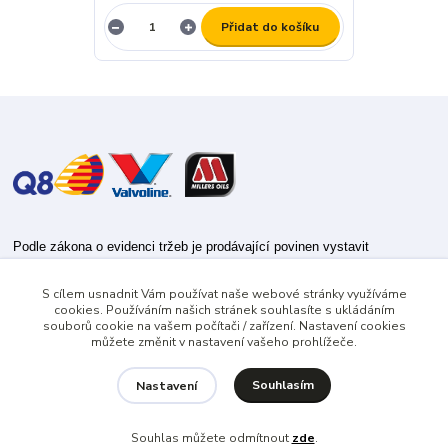
Přidat do košíku
Podle zákona o evidenci tržeb je prodávající povinen vystavit
kupujícímu účtenku.
S cílem usnadnit Vám používat naše webové stránky využíváme
Zároveň je povinen zaevidovat přijatou tržbu u správce daně online; v
cookies. Používáním našich stránek souhlasíte s ukládáním
případě technického výpadku pak nejpozději do 48 hodin.
souborů cookie na vašem počítači / zařízení. Nastavení cookies
můžete změnit v nastavení vašeho prohlížeče.
Souhlasím
Nastavení
Souhlas můžete odmítnout
zde
.