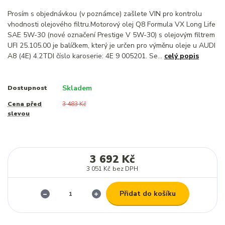
Prosím s objednávkou (v poznámce) zašlete VIN pro kontrolu
vhodnosti olejového filtru.Motorový olej Q8 Formula VX Long Life
SAE 5W-30 (nové označení Prestige V 5W-30) s olejovým filtrem
UFI 25.105.00 je balíčkem, který je určen pro výměnu oleje u AUDI
A8 (4E) 4.2TDI číslo karoserie: 4E 9 005201. Se...
celý popis
Skladem
Dostupnost
Cena před
3 483 Kč
slevou
3 692 Kč
3 051 Kč
bez DPH
Přidat do košíku