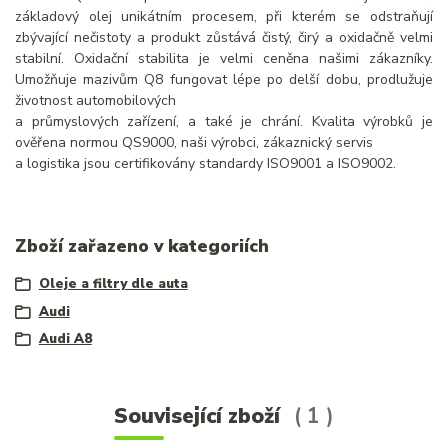
základový olej unikátním procesem, při kterém se odstraňují
zbývající nečistoty a produkt zůstává čistý, čirý a oxidačně velmi
stabilní. Oxidační stabilita je velmi ceněna našimi zákazníky.
Umožňuje mazivům Q8 fungovat lépe po delší dobu, prodlužuje
životnost automobilových
a průmyslových zařízení, a také je chrání. Kvalita výrobků je
ověřena normou QS9000, naši výrobci, zákaznický servis
a logistika jsou certifikovány standardy ISO9001 a ISO9002.
Zboží zařazeno v kategoriích
Oleje a filtry dle auta
Audi
Audi A8
Související zboží
1