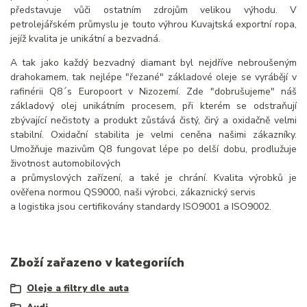
představuje vůči ostatním zdrojům velikou výhodu. V
petrolejářském průmyslu je touto výhrou Kuvajtská exportní ropa,
jejíž kvalita je unikátní a bezvadná.
A tak jako každý bezvadný diamant byl nejdříve nebroušeným
drahokamem, tak nejlépe "řezané" základové oleje se vyrábějí v
rafinérii Q8´s Europoort v Nizozemí. Zde "dobrušujeme" náš
základový olej unikátním procesem, při kterém se odstraňují
zbývající nečistoty a produkt zůstává čistý, čirý a oxidačně velmi
stabilní. Oxidační stabilita je velmi ceněna našimi zákazníky.
Umožňuje mazivům Q8 fungovat lépe po delší dobu, prodlužuje
životnost automobilových
a průmyslových zařízení, a také je chrání. Kvalita výrobků je
ověřena normou QS9000, naši výrobci, zákaznický servis
a logistika jsou certifikovány standardy ISO9001 a ISO9002.
Zboží zařazeno v kategoriích
Oleje a filtry dle auta