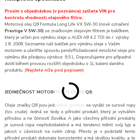
Prosím s objednávkou (v poznámce) zašlete VIN pro
kontrolu vhodnosti olejového filtru.
Motorový olej Q8 Formula Long Life VX 5W-30 (nové označení
Prestige V 5W-30
) se značkovým olejovým filtrem je balíčkem,
který je určen pro výměnu oleje u AUDI A8 4.2 TDI do r. výroby:
1.8. 2008. Seznamte náš balíček pro výměnu oleje s Vaším
motorem a ušetříte spoustu peněz!Požadované množství oleje pro
výměnu dle předpisu výrobce: 9,5 L. Doporučujeme pro případné
dolití během provozu rozšířit objednávku o 1L balení daného
produktu.
(Najdete níže pod popisem)
JEDINEČNOST MOTOROVÝCH OLEJŮ Q8:
Oleje značky Q8 jsou jedinečné, protože se vyrábí ze surové ropy
(tzv. crude). Jedná se tedy o přírodní produkt, který je vytvářen
přírodou a ne činností člověka. A jako všechny přírodní produkty
je surová ropa nepředvídatelná a má tendenci měnit svůj typ a
jakost v závislosti na svém zdroji. Přesto je v podstatě tento
přírodní produkt dokonale konzistentní a má skvělou kvalitu, a to