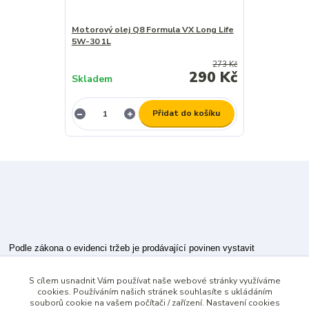
Motorový olej Q8 Formula VX Long Life
5W-30 1L
273 Kč
290 Kč
Skladem
Přidat do košíku
Podle zákona o evidenci tržeb je prodávající povinen vystavit
kupujícímu účtenku.
S cílem usnadnit Vám používat naše webové stránky využíváme
Zároveň je povinen zaevidovat přijatou tržbu u správce daně online; v
cookies. Používáním našich stránek souhlasíte s ukládáním
případě technického výpadku pak nejpozději do 48 hodin.
souborů cookie na vašem počítači / zařízení. Nastavení cookies