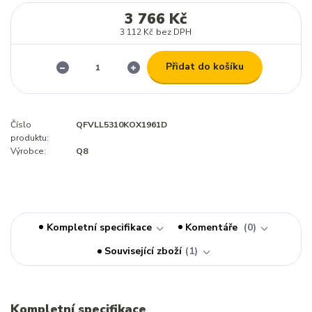
3 766 Kč
3 112 Kč
bez DPH
Přidat do košíku
Číslo
QFVLL5310KOX1961D
produktu:
Výrobce:
Q8
Kompletní specifikace
Komentáře
0
Související zboží
1
Kompletní specifikace