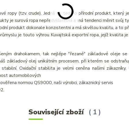
vé ropy (tzv. crude). Jedná se tedy o přírodní produkt, který j
odukty je surová ropa nepředvídatelná a má tendenci měnit svůj ty
írodní produkt dokonale konzistentní a má skvělou kvalitu, a to p
myslu je touto výhrou Kuvajtská exportní ropa, jejíž kvalita je 
šeným drahokamem, tak nejlépe "řezané" základové oleje se v
áš základový olej unikátním procesem, při kterém se odstraňují
 stabilní. Oxidační stabilita je velmi ceněna našimi zákazníky
tnost automobilových
je ověřena normou QS9000, naši výrobci, zákaznický servis
02.
Související zboží
1