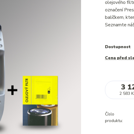
olejového fil
označení Pres
balíčkem, kte
Seznamte náš 
Dostupnost
Cena před sl
3 1
2 583 K
Číslo
produktu: