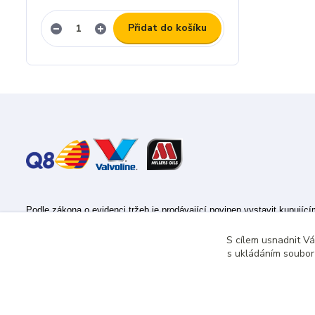
Přidat do košíku
Podle zákona o evidenci tržeb je prodávající povinen vystavit kupujíc
Zároveň je povinen zaevidovat přijatou tržbu u správce daně online; v
S cílem usnadnit V
s ukládáním souborů