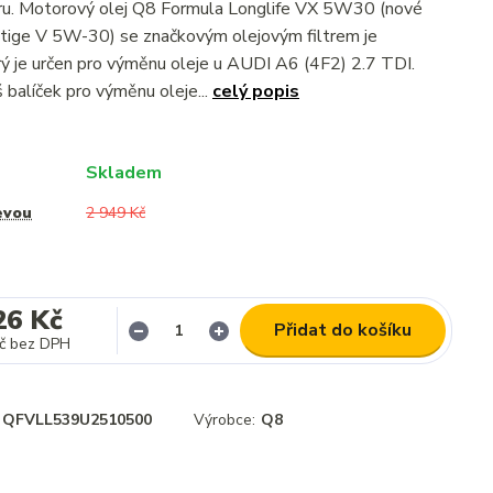
tru. Motorový olej Q8 Formula Longlife VX 5W30 (nové
tige V 5W-30) se značkovým olejovým filtrem je
rý je určen pro výměnu oleje u AUDI A6 (4F2) 2.7 TDI.
balíček pro výměnu oleje...
celý popis
Skladem
evou
2 949 Kč
26 Kč
Přidat do košíku
č
bez DPH
QFVLL539U2510500
Výrobce:
Q8