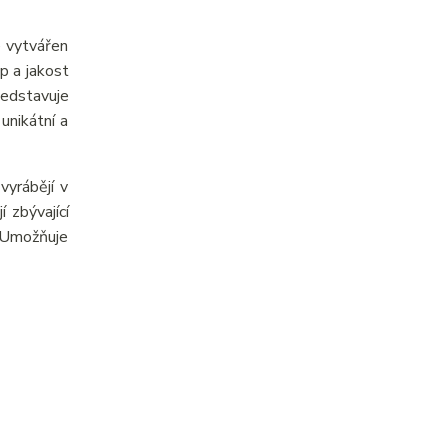
e vytvářen
p a jakost
ředstavuje
unikátní a
yrábějí v
 zbývající
. Umožňuje