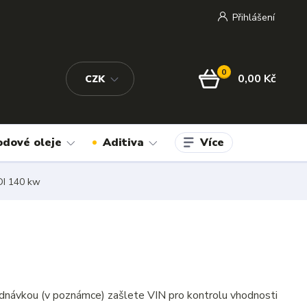
Přihlášení
0
0,00 Kč
CZK
Více
odové oleje
Aditiva
DI 140 kw
dnávkou (v poznámce) zašlete VIN pro kontrolu vhodnosti