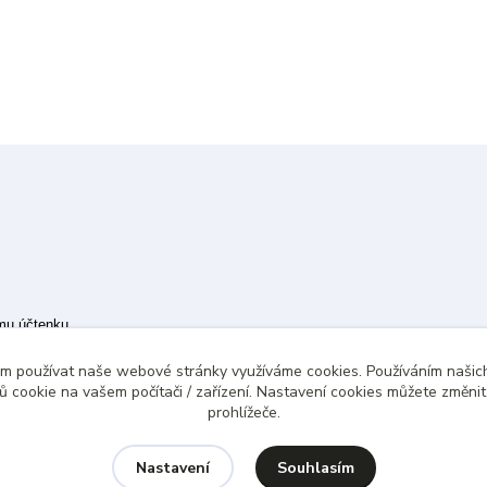
ímu účtenku.
 případě technického výpadku pak nejpozději do 48 hodin.
ám používat naše webové stránky využíváme cookies. Používáním našich
 cookie na vašem počítači / zařízení. Nastavení cookies můžete změni
prohlížeče.
Souhlasím
Nastavení