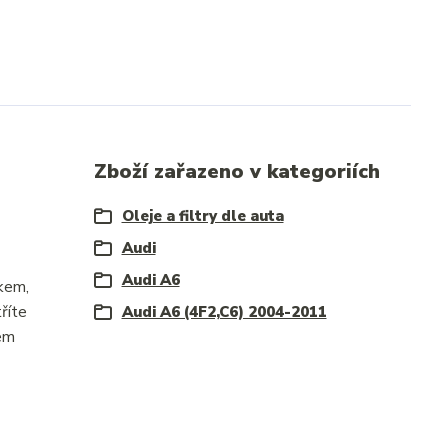
Zboží zařazeno v kategoriích
Oleje a filtry dle auta
Audi
Audi A6
čkem,
říte
Audi A6 (4F2,C6) 2004-2011
hem