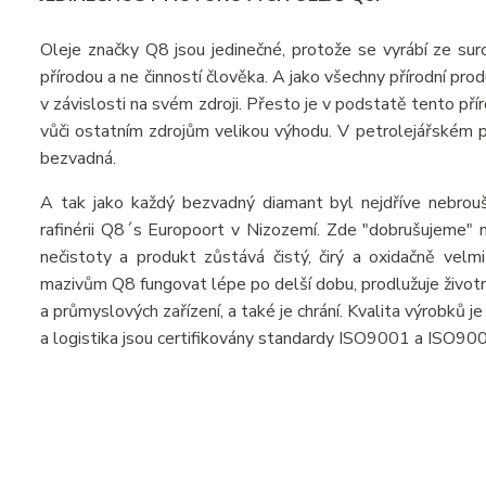
Oleje značky Q8 jsou jedinečné, protože se vyrábí ze suro
přírodou a ne činností člověka. A jako všechny přírodní pr
v závislosti na svém zdroji. Přesto je v podstatě tento př
vůči ostatním zdrojům velikou výhodu. V petrolejářském prů
bezvadná.
A tak jako každý bezvadný diamant byl nejdříve nebrou
rafinérii Q8´s Europoort v Nizozemí. Zde "dobrušujeme" n
nečistoty a produkt zůstává čistý, čirý a oxidačně velmi
mazivům Q8 fungovat lépe po delší dobu, prodlužuje živo
a průmyslových zařízení, a také je chrání. Kvalita výrobků 
a logistika jsou certifikovány standardy ISO9001 a ISO90