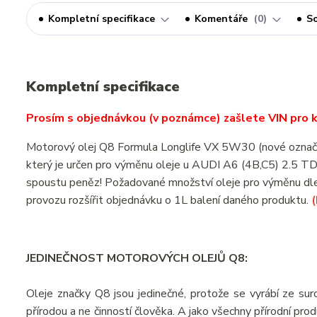
Kompletní specifikace
Komentáře
0
So
Kompletní specifikace
Prosím s objednávkou (v poznámce) zašlete VIN pro ko
Motorový olej Q8 Formula Longlife VX 5W30 (nové ozna
který je určen pro výměnu oleje u AUDI A6 (4B,C5) 2.5 TD
spoustu peněz! Požadované množství oleje pro výměnu dle
provozu rozšířit objednávku o 1L balení daného produktu.
JEDINEČNOST MOTOROVÝCH OLEJŮ Q8:
Oleje značky Q8 jsou jedinečné, protože se vyrábí ze suro
přírodou a ne činností člověka. A jako všechny přírodní pr