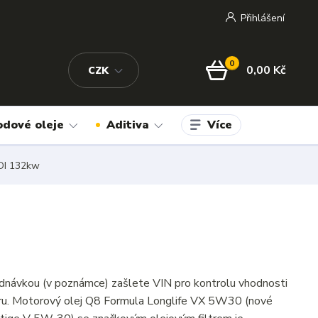
Přihlášení
0
0,00 Kč
CZK
Více
odové oleje
Aditiva
TDI 132kw
dnávkou (v poznámce) zašlete VIN pro kontrolu vhodnosti
tru. Motorový olej Q8 Formula Longlife VX 5W30 (nové