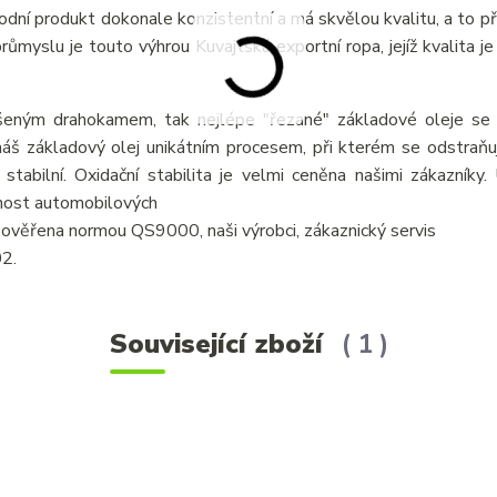
írodní produkt dokonale konzistentní a má skvělou kvalitu, a to p
myslu je touto výhrou Kuvajtská exportní ropa, jejíž kvalita je 
šeným drahokamem, tak nejlépe "řezané" základové oleje se v
áš základový olej unikátním procesem, při kterém se odstraňují
 stabilní. Oxidační stabilita je velmi ceněna našimi zákazníky
tnost automobilových
je ověřena normou QS9000, naši výrobci, zákaznický servis
02.
Související zboží
1