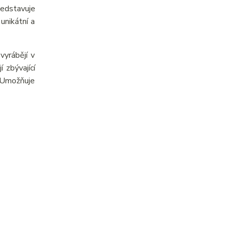
ředstavuje
unikátní a
yrábějí v
 zbývající
. Umožňuje