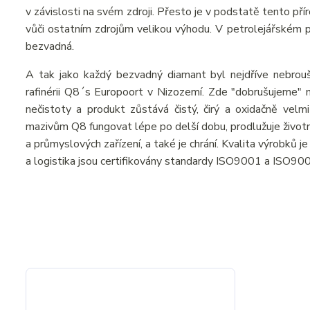
v závislosti na svém zdroji. Přesto je v podstatě tento př
vůči ostatním zdrojům velikou výhodu. V petrolejářském prů
bezvadná.
A tak jako každý bezvadný diamant byl nejdříve nebrou
rafinérii Q8´s Europoort v Nizozemí. Zde "dobrušujeme" n
nečistoty a produkt zůstává čistý, čirý a oxidačně velmi
mazivům Q8 fungovat lépe po delší dobu, prodlužuje živo
a průmyslových zařízení, a také je chrání. Kvalita výrobků 
a logistika jsou certifikovány standardy ISO9001 a ISO90