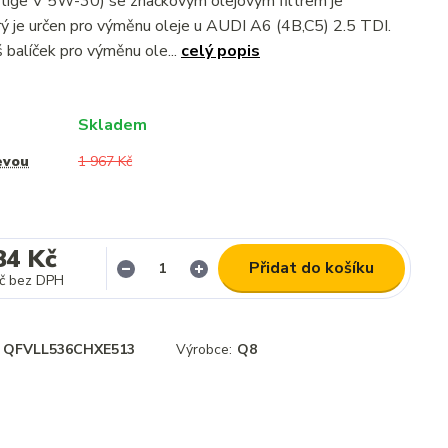
tige V 5W-30) se značkovým olejovým filtrem je
rý je určen pro výměnu oleje u AUDI A6 (4B,C5) 2.5 TDI.
balíček pro výměnu ole...
celý popis
Skladem
evou
1 967 Kč
84 Kč
Přidat do košíku
č
bez DPH
QFVLL536CHXE513
Výrobce:
Q8