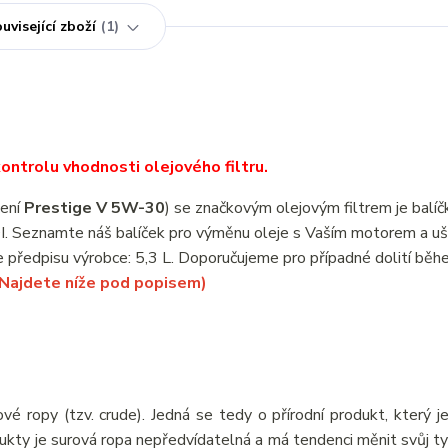
uvisející zboží
1
ntrolu vhodnosti olejového filtru.
čení
Prestige V 5W-30
) se značkovým olejovým filtrem je balí
I. Seznamte náš balíček pro výměnu oleje s Vaším motorem a uš
 předpisu výrobce: 5,3 L. Doporučujeme pro případné dolití bě
(Najdete níže pod popisem)
vé ropy (tzv. crude). Jedná se tedy o přírodní produkt, který j
odukty je surová ropa nepředvídatelná a má tendenci měnit svůj ty