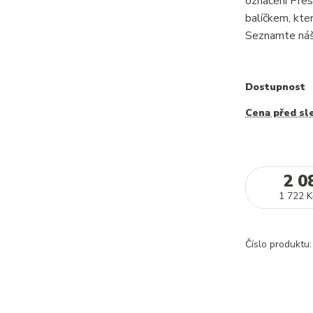
označení Pres
balíčkem, kte
Seznamte náš 
Dostupnost
Cena před sl
2 0
1 722 K
Číslo produktu: