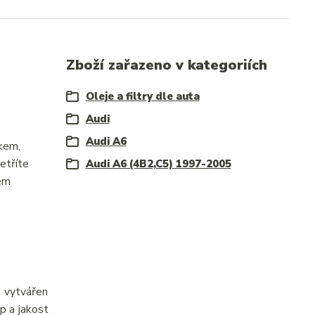
Zboží zařazeno v kategoriích
Oleje a filtry dle auta
Audi
Audi A6
čkem,
etříte
Audi A6 (4B2,C5) 1997-2005
hem
e vytvářen
p a jakost