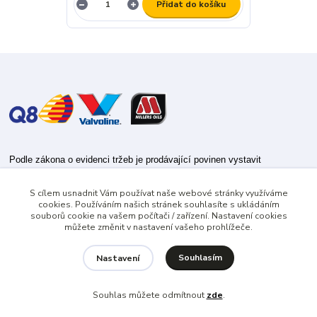
Přidat do košíku
Podle zákona o evidenci tržeb je prodávající povinen vystavit
kupujícímu účtenku.
S cílem usnadnit Vám používat naše webové stránky využíváme
Zároveň je povinen zaevidovat přijatou tržbu u správce daně online; v
cookies. Používáním našich stránek souhlasíte s ukládáním
případě technického výpadku pak nejpozději do 48 hodin.
souborů cookie na vašem počítači / zařízení. Nastavení cookies
můžete změnit v nastavení vašeho prohlížeče.
Souhlasím
Nastavení
Souhlas můžete odmítnout
zde
.