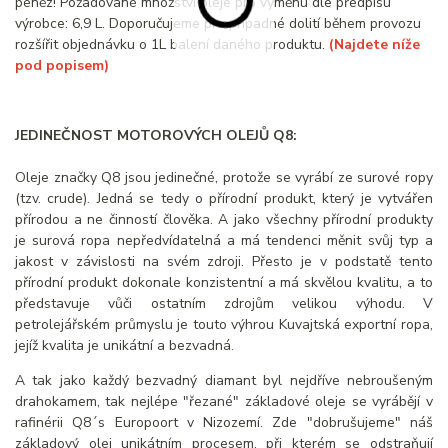
peněz! Požadované množství oleje pro výměnu dle předpisu
výrobce: 6,9 L. Doporučujeme pro případné dolití během provozu
rozšířit objednávku o 1L balení daného produktu.
(Najdete níže
pod popisem)
JEDINEČNOST MOTOROVÝCH OLEJŮ Q8:
Oleje značky Q8 jsou jedinečné, protože se vyrábí ze surové ropy
(tzv. crude). Jedná se tedy o přírodní produkt, který je vytvářen
přírodou a ne činností člověka. A jako všechny přírodní produkty
je surová ropa nepředvídatelná a má tendenci měnit svůj typ a
jakost v závislosti na svém zdroji. Přesto je v podstatě tento
přírodní produkt dokonale konzistentní a má skvělou kvalitu, a to
představuje vůči ostatním zdrojům velikou výhodu. V
petrolejářském průmyslu je touto výhrou Kuvajtská exportní ropa,
jejíž kvalita je unikátní a bezvadná.
A tak jako každý bezvadný diamant byl nejdříve nebroušeným
drahokamem, tak nejlépe "řezané" základové oleje se vyrábějí v
rafinérii Q8´s Europoort v Nizozemí. Zde "dobrušujeme" náš
základový olej unikátním procesem, při kterém se odstraňují