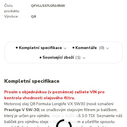
Číslo
QFVLL537U2510500
produktu:
Výrobce:
Q8
Kompletní specifikace
Komentáře
0
Související zboží
1
Kompletní specifikace
Prosím s objednávkou (v poznámce) zašlete VIN pro
kontrolu vhodnosti olejového filtru.
Motorový olej Q8 Formula Longlife VX 5W30 (nové označení
Prestige V 5W-30
) se značkovým olejovým filtrem je balíčkem,
který je určen pro výměnu oleje u AUDI A5 3.0 TDI. Seznamte náš
balíček pro výměnu oleje s Vaším motorem a ušetříte spoustu