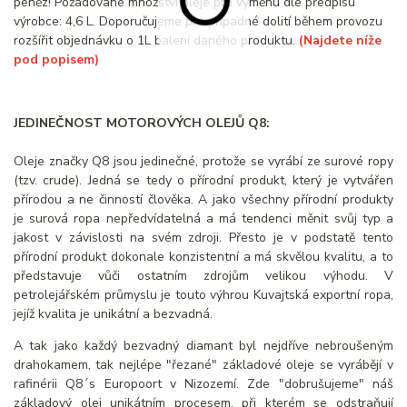
peněz! Požadované množství oleje pro výměnu dle předpisu
výrobce: 4,6 L. Doporučujeme pro případné dolití během provozu
rozšířit objednávku o 1L balení daného produktu.
(Najdete níže
pod popisem)
JEDINEČNOST MOTOROVÝCH OLEJŮ Q8:
Oleje značky Q8 jsou jedinečné, protože se vyrábí ze surové ropy
(tzv. crude). Jedná se tedy o přírodní produkt, který je vytvářen
přírodou a ne činností člověka. A jako všechny přírodní produkty
je surová ropa nepředvídatelná a má tendenci měnit svůj typ a
jakost v závislosti na svém zdroji. Přesto je v podstatě tento
přírodní produkt dokonale konzistentní a má skvělou kvalitu, a to
představuje vůči ostatním zdrojům velikou výhodu. V
petrolejářském průmyslu je touto výhrou Kuvajtská exportní ropa,
jejíž kvalita je unikátní a bezvadná.
A tak jako každý bezvadný diamant byl nejdříve nebroušeným
drahokamem, tak nejlépe "řezané" základové oleje se vyrábějí v
rafinérii Q8´s Europoort v Nizozemí. Zde "dobrušujeme" náš
základový olej unikátním procesem, při kterém se odstraňují