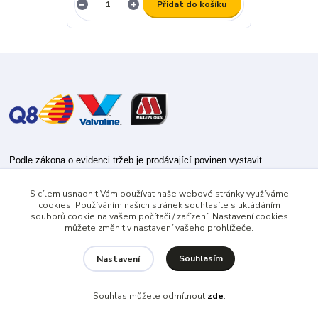
Přidat do košíku
Podle zákona o evidenci tržeb je prodávající povinen vystavit
kupujícímu účtenku.
S cílem usnadnit Vám používat naše webové stránky využíváme
Zároveň je povinen zaevidovat přijatou tržbu u správce daně online; v
cookies. Používáním našich stránek souhlasíte s ukládáním
případě technického výpadku pak nejpozději do 48 hodin.
souborů cookie na vašem počítači / zařízení. Nastavení cookies
můžete změnit v nastavení vašeho prohlížeče.
Souhlasím
Nastavení
Souhlas můžete odmítnout
zde
.