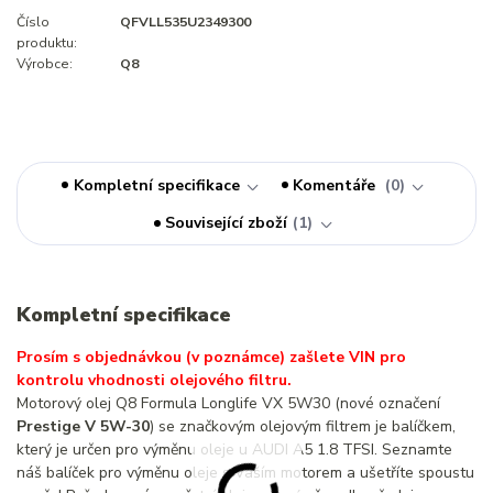
Číslo
QFVLL535U2349300
produktu:
Výrobce:
Q8
Kompletní specifikace
Komentáře
0
Související zboží
1
Kompletní specifikace
Prosím s objednávkou (v poznámce) zašlete VIN pro
kontrolu vhodnosti olejového filtru.
Motorový olej Q8 Formula Longlife VX 5W30 (nové označení
Prestige V 5W-30
) se značkovým olejovým filtrem je balíčkem,
který je určen pro výměnu oleje u AUDI A5 1.8 TFSI. Seznamte
náš balíček pro výměnu oleje s Vaším motorem a ušetříte spoustu