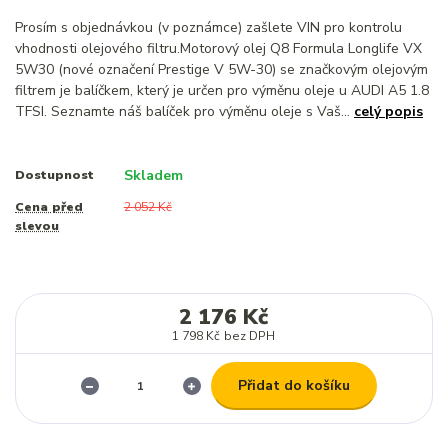
Prosím s objednávkou (v poznámce) zašlete VIN pro kontrolu
vhodnosti olejového filtru.Motorový olej Q8 Formula Longlife VX
5W30 (nové označení Prestige V 5W-30) se značkovým olejovým
filtrem je balíčkem, který je určen pro výměnu oleje u AUDI A5 1.8
TFSI. Seznamte náš balíček pro výměnu oleje s Vaš...
celý popis
Skladem
Dostupnost
Cena před
2 052 Kč
slevou
2 176 Kč
1 798 Kč
bez DPH
Přidat do košíku