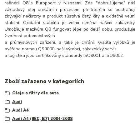
rafinérii Q8´s Europoort v Nizozemí. Zde "dobrušujeme" náš
základový olej unikátním procesem, při kterém se odstraňují
zbývající nečistoty a produkt zůstává čistý, čirý a oxidačně velmi
stabilní. Oxidační stabilita je velmi ceněna našimi zákazníky.
Umožňuje mazivům Q8 fungovat lépe po delší dobu, prodlužuje
životnost automobilových
a průmyslových zařízení, a také je chrání. Kvalita výrobků je
ověřena normou QS9000, naši výrobci, zákaznický servis
a logistika jsou certifikovány standardy ISO9001 a ISO9002.
Zboží zařazeno v kategoriích
Oleje a filtry dle auta
Audi
Audi A4
Audi A4 (8EC, B7) 2004-2008