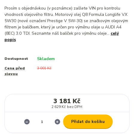
Prosím s objednávkou (v poznámce) zašlete VIN pro kontrolu
vhodnosti olejového filtru. Motorový olej Q8 Formula Longlife VX
5W30 (nové označení Prestige V 5W-30) se značkovým olejovým
filtrem je balíčkem, který je určen pro výměnu oleje u AUDI A4
(8EC) 3.0 TDI. Seznamte náš balíček pro výměnu oleje...
celý
popis
Skladem
Dostupnost
Cena před
3 001 Kč
slevou
3 181 Kč
2 629 Kč
bez DPH
Přidat do košíku