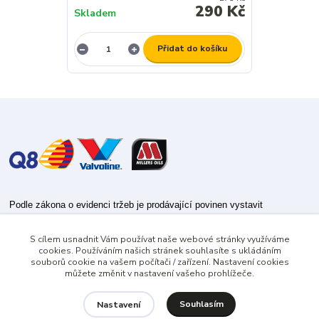
290 Kč
Skladem
Přidat do košíku
Podle zákona o evidenci tržeb je prodávající povinen vystavit
kupujícímu účtenku.
S cílem usnadnit Vám používat naše webové stránky využíváme
Zároveň je povinen zaevidovat přijatou tržbu u správce daně online; v
cookies. Používáním našich stránek souhlasíte s ukládáním
případě technického výpadku pak nejpozději do 48 hodin.
souborů cookie na vašem počítači / zařízení. Nastavení cookies
můžete změnit v nastavení vašeho prohlížeče.
Souhlasím
Nastavení