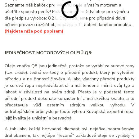
Seznamte náš balíček pro výměnu oleje s Vaším motorem a
ušetříte spoustu peněz! Požadované množství oleje pro výměnu
dle předpisu výrobce: 8,2 L. Doporučujeme pro případné dolití
během provozu rozšířit objednávku o 1L balení daného produktu.
(Najdete níže pod popisem)
JEDINEČNOST MOTOROVÝCH OLEJŮ Q8:
Oleje značky Q8 jsou jedinečné, protože se vyrábí ze surové ropy
(tzv. crude). Jedná se tedy o přírodní produkt, který je vytvářen
přírodou a ne činností člověka. A jako všechny přírodní produkty
je surová ropa nepředvídatelná a má tendenci měnit svůj typ a
jakost v závislosti na svém zdroji. Přesto je v podstatě tento
přírodní produkt dokonale konzistentní a má skvělou kvalitu, a to
představuje vůči ostatním zdrojům velikou výhodu. V
petrolejářském průmyslu je touto výhrou Kuvajtská exportní ropa,
jejíž kvalita je unikátní a bezvadná.
A tak jako každý bezvadný diamant byl nejdříve nebroušeným
drahokamem, tak nejlépe "řezané" základové oleje se vyrábějí v