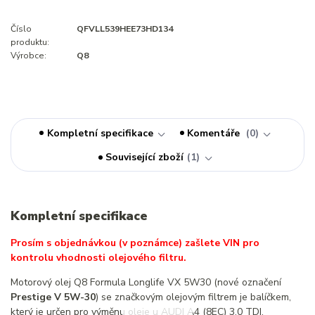
Číslo
QFVLL539HEE73HD134
produktu:
Výrobce:
Q8
Kompletní specifikace
Komentáře
0
Související zboží
1
Kompletní specifikace
Prosím s objednávkou (v poznámce) zašlete VIN pro
kontrolu vhodnosti olejového filtru.
Motorový olej Q8 Formula Longlife VX 5W30 (nové označení
Prestige V 5W-30
) se značkovým olejovým filtrem je balíčkem,
který je určen pro výměnu oleje u AUDI A4 (8EC) 3.0 TDI.