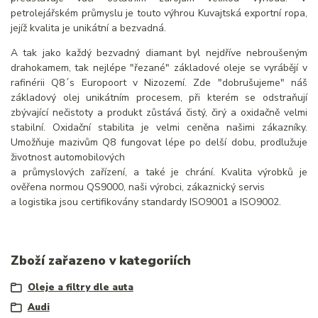
petrolejářském průmyslu je touto výhrou Kuvajtská exportní ropa,
jejíž kvalita je unikátní a bezvadná.
A tak jako každý bezvadný diamant byl nejdříve nebroušeným
drahokamem, tak nejlépe "řezané" základové oleje se vyrábějí v
rafinérii Q8´s Europoort v Nizozemí. Zde "dobrušujeme" náš
základový olej unikátním procesem, při kterém se odstraňují
zbývající nečistoty a produkt zůstává čistý, čirý a oxidačně velmi
stabilní. Oxidační stabilita je velmi ceněna našimi zákazníky.
Umožňuje mazivům Q8 fungovat lépe po delší dobu, prodlužuje
životnost automobilových
a průmyslových zařízení, a také je chrání. Kvalita výrobků je
ověřena normou QS9000, naši výrobci, zákaznický servis
a logistika jsou certifikovány standardy ISO9001 a ISO9002.
Zboží zařazeno v kategoriích
Oleje a filtry dle auta
Audi