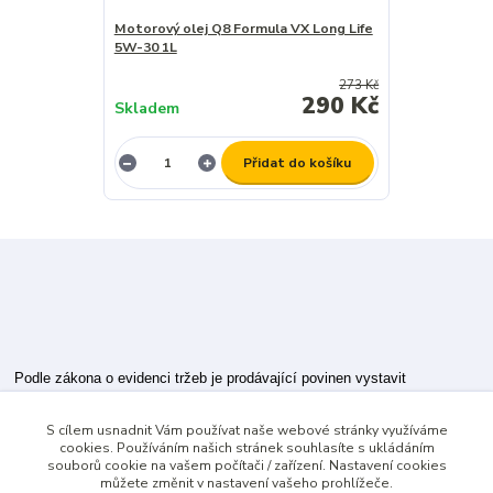
Motorový olej Q8 Formula VX Long Life
5W-30 1L
273 Kč
290 Kč
Skladem
Přidat do košíku
Podle zákona o evidenci tržeb je prodávající povinen vystavit
kupujícímu účtenku.
S cílem usnadnit Vám používat naše webové stránky využíváme
Zároveň je povinen zaevidovat přijatou tržbu u správce daně online; v
cookies. Používáním našich stránek souhlasíte s ukládáním
případě technického výpadku pak nejpozději do 48 hodin.
souborů cookie na vašem počítači / zařízení. Nastavení cookies
můžete změnit v nastavení vašeho prohlížeče.