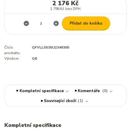
2 176 Kč
1 798 Kč
bez DPH
Přidat do košíku
Číslo
QFVLLS535U2349300
produktu:
Výrobce:
Q8
Kompletní specifikace
Komentáře
0
Související zboží
1
Kompletní specifikace