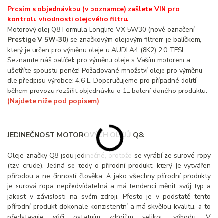
Prosím s objednávkou (v poznámce) zašlete VIN pro
kontrolu vhodnosti olejového filtru.
Motorový olej Q8 Formula Longlife VX 5W30 (nové označení
Prestige V 5W-30
) se značkovým olejovým filtrem je balíčkem,
který je určen pro výměnu oleje u AUDI A4 (8K2) 2.0 TFSI.
Seznamte náš balíček pro výměnu oleje s Vaším motorem a
ušetříte spoustu peněz! Požadované množství oleje pro výměnu
dle předpisu výrobce: 4,6 L. Doporučujeme pro případné dolití
během provozu rozšířit objednávku o 1L balení daného produktu.
(Najdete níže pod popisem)
JEDINEČNOST MOTOROVÝCH OLEJŮ Q8:
Oleje značky Q8 jsou jedinečné, protože se vyrábí ze surové ropy
(tzv. crude). Jedná se tedy o přírodní produkt, který je vytvářen
přírodou a ne činností člověka. A jako všechny přírodní produkty
je surová ropa nepředvídatelná a má tendenci měnit svůj typ a
jakost v závislosti na svém zdroji. Přesto je v podstatě tento
přírodní produkt dokonale konzistentní a má skvělou kvalitu, a to
představuje vůči ostatním zdrojům velikou výhodu. V