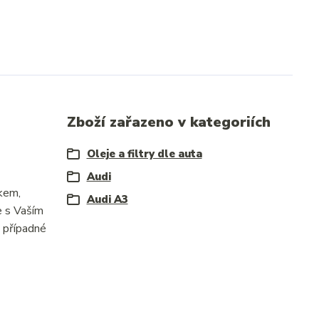
Zboží zařazeno v kategoriích
Oleje a filtry dle auta
Audi
čkem,
Audi A3
e s Vaším
 případné