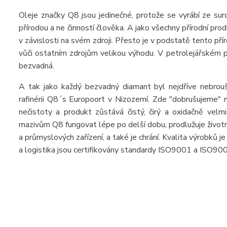
Oleje značky Q8 jsou jedinečné, protože se vyrábí ze suro
přírodou a ne činností člověka. A jako všechny přírodní pr
v závislosti na svém zdroji. Přesto je v podstatě tento př
vůči ostatním zdrojům velikou výhodu. V petrolejářském prů
bezvadná.
A tak jako každý bezvadný diamant byl nejdříve nebrou
rafinérii Q8´s Europoort v Nizozemí. Zde "dobrušujeme" n
nečistoty a produkt zůstává čistý, čirý a oxidačně velmi
mazivům Q8 fungovat lépe po delší dobu, prodlužuje živo
a průmyslových zařízení, a také je chrání. Kvalita výrobků 
a logistika jsou certifikovány standardy ISO9001 a ISO90