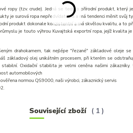
vé ropy (tzv. crude). Jedná se tedy o přírodní produkt, který j
odukty je surová ropa nepředvídatelná a má tendenci měnit svůj ty
írodní produkt dokonale konzistentní a má skvělou kvalitu, a to p
myslu je touto výhrou Kuvajtská exportní ropa, jejíž kvalita je 
šeným drahokamem, tak nejlépe "řezané" základové oleje se v
áš základový olej unikátním procesem, při kterém se odstraňují
 stabilní. Oxidační stabilita je velmi ceněna našimi zákazníky
tnost automobilových
je ověřena normou QS9000, naši výrobci, zákaznický servis
02.
Související zboží
1