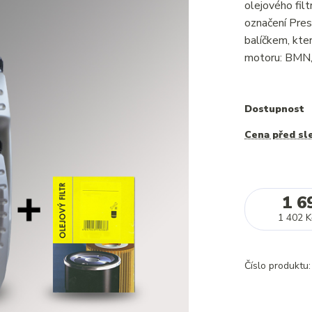
olejového fil
označení Pres
balíčkem, kte
motoru: BMN,
Dostupnost
Cena před sl
1 6
1 402 K
Číslo produktu: