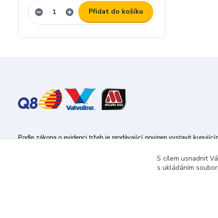
Přidat do košíku
Podle zákona o evidenci tržeb je prodávající povinen vystavit kupujíc
Zároveň je povinen zaevidovat přijatou tržbu u správce daně online; v
S cílem usnadnit V
s ukládáním souborů