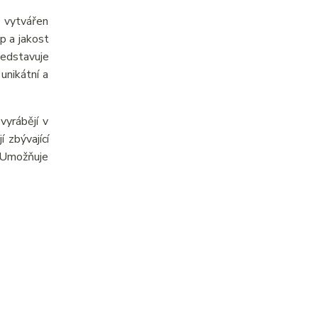
e vytvářen
p a jakost
ředstavuje
unikátní a
yrábějí v
 zbývající
. Umožňuje