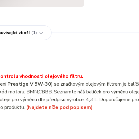
uvisející zboží
1
ntrolu vhodnosti olejového filtru.
čení
Prestige V 5W-30
) se značkovým olejovým filtrem je balí
I kód motoru: BMN,CBBB. Seznamte náš balíček pro výměnu olej
leje pro výměnu dle předpisu výrobce: 4,3 L. Doporučujeme pro
ho produktu.
(Najdete níže pod popisem)