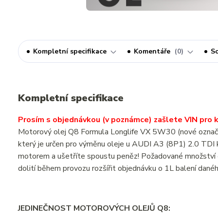
Kompletní specifikace
Komentáře
0
So
Kompletní specifikace
Prosím s objednávkou (v poznámce) zašlete VIN pro ko
Motorový olej Q8 Formula Longlife VX 5W30 (nové ozna
který je určen pro výměnu oleje u AUDI A3 (8P1) 2.0 TD
motorem a ušetříte spoustu peněz! Požadované množství o
dolití během provozu rozšířit objednávku o 1L balení dané
JEDINEČNOST MOTOROVÝCH OLEJŮ Q8: