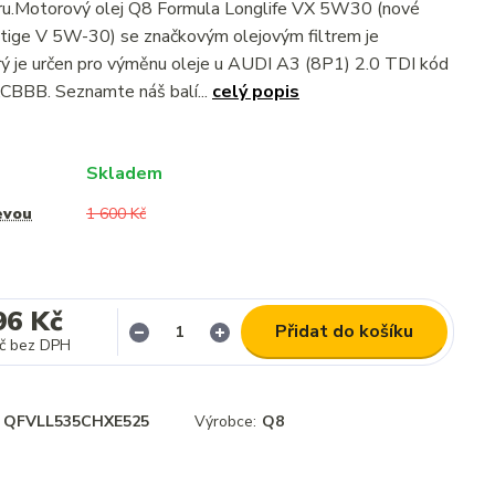
tru.Motorový olej Q8 Formula Longlife VX 5W30 (nové
tige V 5W-30) se značkovým olejovým filtrem je
rý je určen pro výměnu oleje u AUDI A3 (8P1) 2.0 TDI kód
CBBB. Seznamte náš balí...
celý popis
Skladem
evou
1 600 Kč
96 Kč
Přidat do košíku
č
bez DPH
QFVLL535CHXE525
Výrobce:
Q8