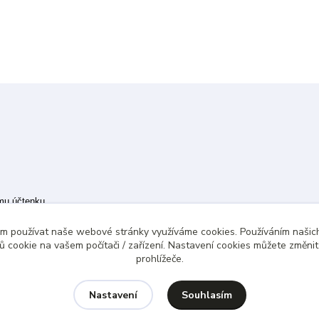
ímu účtenku.
 případě technického výpadku pak nejpozději do 48 hodin.
ám používat naše webové stránky využíváme cookies. Používáním našich
 cookie na vašem počítači / zařízení. Nastavení cookies můžete změni
prohlížeče.
Souhlasím
Nastavení