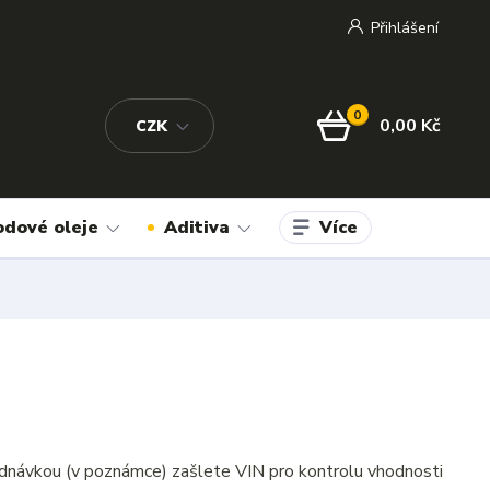
Přihlášení
0
0,00 Kč
CZK
Více
odové oleje
Aditiva
dnávkou (v poznámce) zašlete VIN pro kontrolu vhodnosti