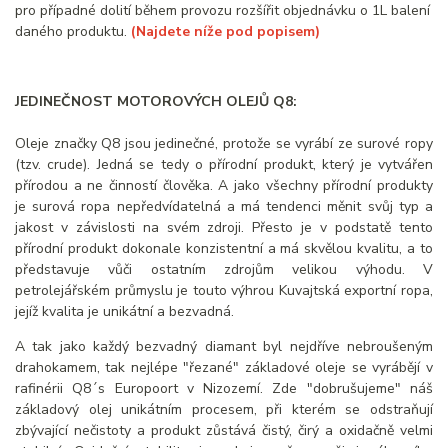
pro případné dolití během provozu rozšířit objednávku o 1L balení
daného produktu.
(Najdete níže pod popisem)
JEDINEČNOST MOTOROVÝCH OLEJŮ Q8:
Oleje značky Q8 jsou jedinečné, protože se vyrábí ze surové ropy
(tzv. crude). Jedná se tedy o přírodní produkt, který je vytvářen
přírodou a ne činností člověka. A jako všechny přírodní produkty
je surová ropa nepředvídatelná a má tendenci měnit svůj typ a
jakost v závislosti na svém zdroji. Přesto je v podstatě tento
přírodní produkt dokonale konzistentní a má skvělou kvalitu, a to
představuje vůči ostatním zdrojům velikou výhodu. V
petrolejářském průmyslu je touto výhrou Kuvajtská exportní ropa,
jejíž kvalita je unikátní a bezvadná.
A tak jako každý bezvadný diamant byl nejdříve nebroušeným
drahokamem, tak nejlépe "řezané" základové oleje se vyrábějí v
rafinérii Q8´s Europoort v Nizozemí. Zde "dobrušujeme" náš
základový olej unikátním procesem, při kterém se odstraňují
zbývající nečistoty a produkt zůstává čistý, čirý a oxidačně velmi