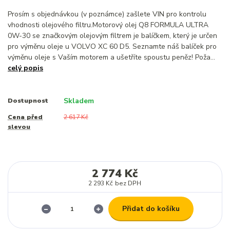
Prosím s objednávkou (v poznámce) zašlete VIN pro kontrolu
vhodnosti olejového filtru.Motorový olej Q8 FORMULA ULTRA
0W-30 se značkovým olejovým filtrem je balíčkem, který je určen
pro výměnu oleje u VOLVO XC 60 D5. Seznamte náš balíček pro
výměnu oleje s Vaším motorem a ušetříte spoustu peněz! Poža...
celý popis
Skladem
Dostupnost
Cena před
2 617 Kč
slevou
2 774 Kč
2 293 Kč
bez DPH
Přidat do košíku