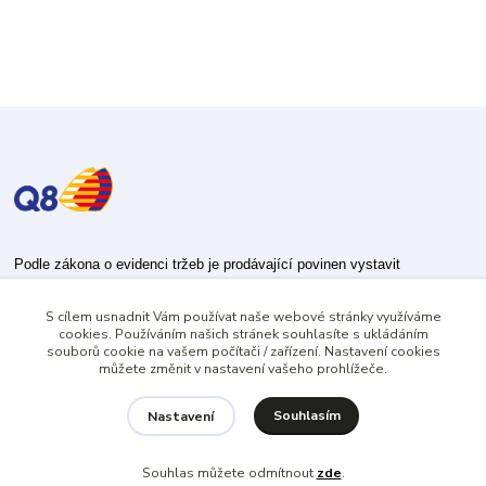
Podle zákona o evidenci tržeb je prodávající povinen vystavit
kupujícímu účtenku.
S cílem usnadnit Vám používat naše webové stránky využíváme
Zároveň je povinen zaevidovat přijatou tržbu u správce daně online; v
cookies. Používáním našich stránek souhlasíte s ukládáním
případě technického výpadku pak nejpozději do 48 hodin.
souborů cookie na vašem počítači / zařízení. Nastavení cookies
můžete změnit v nastavení vašeho prohlížeče.
Souhlasím
Nastavení
Souhlas můžete odmítnout
zde
.