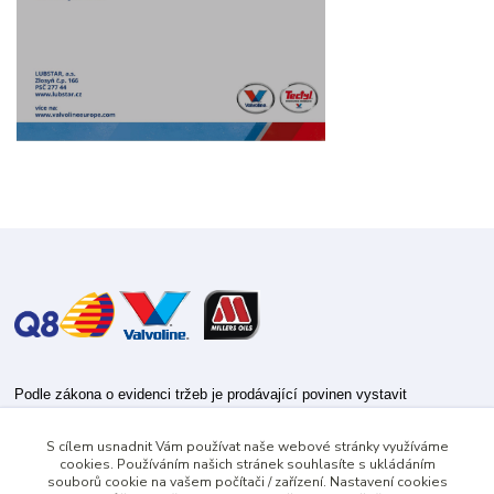
Podle zákona o evidenci tržeb je prodávající povinen vystavit
kupujícímu účtenku.
S cílem usnadnit Vám používat naše webové stránky využíváme
Zároveň je povinen zaevidovat přijatou tržbu u správce daně online; v
cookies. Používáním našich stránek souhlasíte s ukládáním
případě technického výpadku pak nejpozději do 48 hodin.
souborů cookie na vašem počítači / zařízení. Nastavení cookies