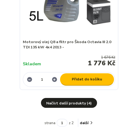
Motorový olej Q8 a filtr pro Škoda Octavia III 2.0
TDI 135 kW 4x4 2013 -
1 676 Kč
1 776 Kč
Skladem
Přidat do košíku
Načíst další produkty (4)
strana
z 2
další