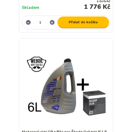
1 676 Kč
1 776 Kč
Skladem
Přidat do košíku
Motorový olej Q8 a filtr pro Škoda Octavia III 1.8