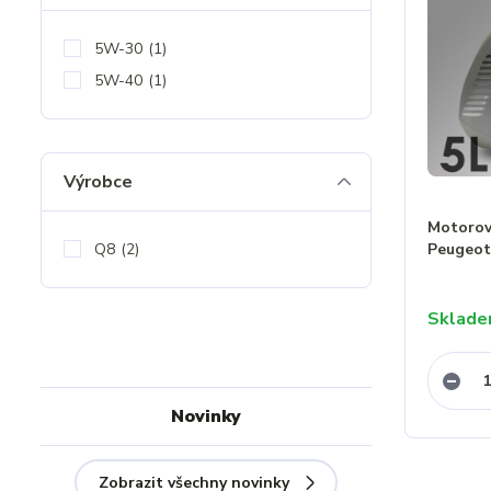
5W-30
(1)
5W-40
(1)
Výrobce
Motorový
Q8
(2)
Peugeot
Sklad
Novinky
Zobrazit všechny novinky