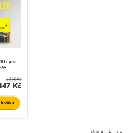
iltr pro
 kW
1 366 Kč
447 Kč
 košíku
strana
z 1