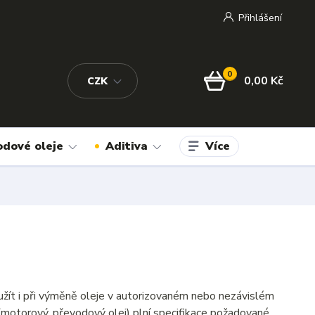
Přihlášení
0
0,00 Kč
CZK
Více
odové oleje
Aditiva
užít i při výměně oleje v autorizovaném nebo nezávislém
(motorový, převodový olej) plní specifikace požadované