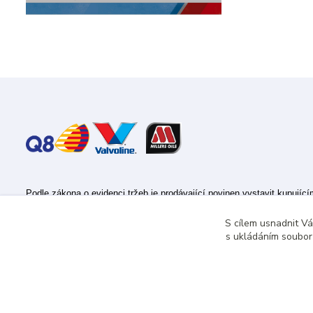
Podle zákona o evidenci tržeb je prodávající povinen vystavit kupujíc
Zároveň je povinen zaevidovat přijatou tržbu u správce daně online; v
S cílem usnadnit V
s ukládáním souborů