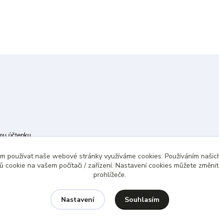
ímu účtenku.
 případě technického výpadku pak nejpozději do 48 hodin.
ám používat naše webové stránky využíváme cookies. Používáním našich
 cookie na vašem počítači / zařízení. Nastavení cookies můžete změni
prohlížeče.
Souhlasím
Nastavení