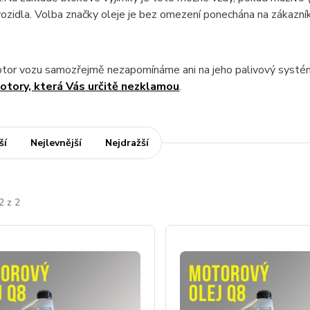
ozidla. Volba značky oleje je bez omezení ponechána na zákazník
otor vozu samozřejmě nezapomínáme ani na jeho palivový syst
otory, která Vás určitě nezklamou
.
ší
Nejlevnější
Nejdražší
2 z 2