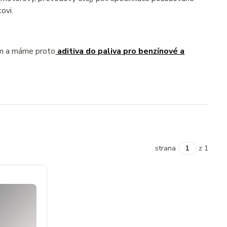
ovi.
ém a máme proto
aditiva do paliva pro benzínové a
strana
z 1