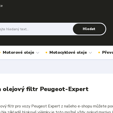
ce
Hledat
Motorové oleje
Motocyklové oleje
Přev
a olejový filtr Peugeot-Expert
ejový filtr pro vozy Peugeot Expert z našeho e-shopu můžete po
u.Na základě blokové výjimky je toto možné vždy, pokud mazivo 