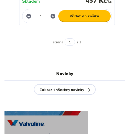
437 Kč
Skladem
/
ks
Přidat do košíku
strana
z 1
Novinky
Zobrazit všechny novinky