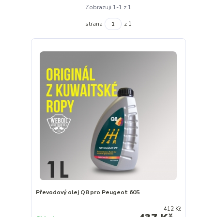
Zobrazuji 1-1 z 1
strana
z 1
Převodový olej Q8 pro Peugeot 605
412 Kč