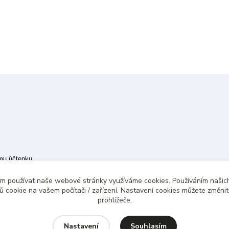
ímu účtenku.
 případě technického výpadku pak nejpozději do 48 hodin.
ám používat naše webové stránky využíváme cookies. Používáním našich
 cookie na vašem počítači / zařízení. Nastavení cookies můžete změni
prohlížeče.
Souhlasím
Nastavení