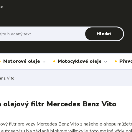
ce
Hledat
Motorové oleje
Motocyklové oleje
Přev
nz Vito
a olejový filtr Mercedes Benz Vito
ejový filtr pro vozy Mercedes Benz Vito z našeho e-shopu můžete
 autoservisu.Na základě blokové výjimky je toto možné vždy, pok