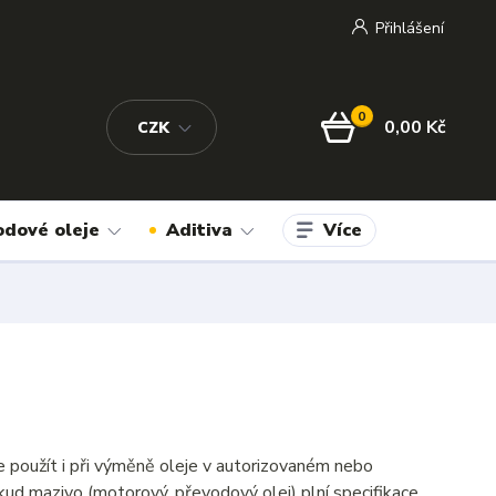
Přihlášení
0
0,00 Kč
CZK
Více
odové oleje
Aditiva
 použít i při výměně oleje v autorizovaném nebo
ud mazivo (motorový, převodový olej) plní specifikace