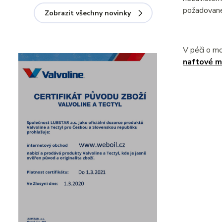
požadované
Zobrazit všechny novinky
V péči o m
naftové m