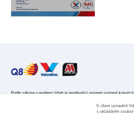
Podle zákona o evidenci tržeb je prodávající povinen vystavit kupujíc
Zároveň je povinen zaevidovat přijatou tržbu u správce daně online; v
S cílem usnadnit V
s ukládáním souborů