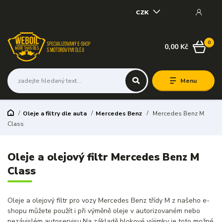
CZK
0
0,00 Kč
Menu
Oleje a filtry dle auta
Mercedes Benz
Mercedes Benz M
Class
Oleje a olejový filtr Mercedes Benz M
Class
Oleje a olejový filtr pro vozy Mercedes Benz třídy M z našeho e-
shopu můžete použít i při výměně oleje v autorizovaném nebo
nezávislém autoservisu.Na základě blokové výjimky je toto možné