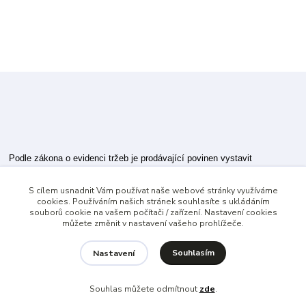
Podle zákona o evidenci tržeb je prodávající povinen vystavit
kupujícímu účtenku.
S cílem usnadnit Vám používat naše webové stránky využíváme
Zároveň je povinen zaevidovat přijatou tržbu u správce daně online; v
cookies. Používáním našich stránek souhlasíte s ukládáním
případě technického výpadku pak nejpozději do 48 hodin.
souborů cookie na vašem počítači / zařízení. Nastavení cookies
můžete změnit v nastavení vašeho prohlížeče.
Souhlasím
Nastavení
Souhlas můžete odmítnout
zde
.