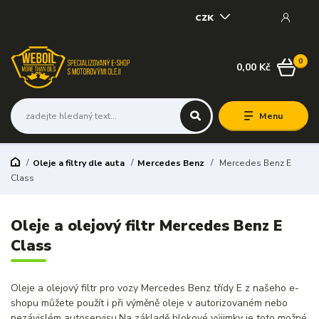
CZK
0
0,00 Kč
Menu
Oleje a filtry dle auta
Mercedes Benz
Mercedes Benz E
Class
Oleje a olejový filtr Mercedes Benz E
Class
Oleje a olejový filtr pro vozy Mercedes Benz třídy E z našeho e-
shopu můžete použít i při výměně oleje v autorizovaném nebo
nezávislém autoservisu.Na základě blokové výjimky je toto možné