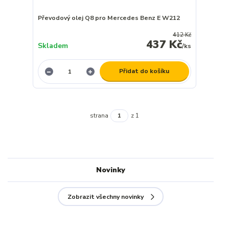
Převodový olej Q8 pro Mercedes Benz E W212
412 Kč
437 Kč
Skladem
/
ks
Přidat do košíku
strana
z 1
Novinky
Zobrazit všechny novinky