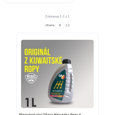
Zobrazuji 1-1 z 1
strana
z 1
Převodový olej Q8 pro Mercedes Benz A