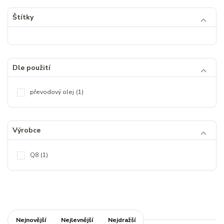
Štítky
Dle použití
převodový olej
(1)
Výrobce
Q8
(1)
Nejnovější
Nejlevnější
Nejdražší