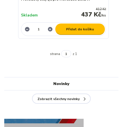
412 Kč
437 Kč
Skladem
/
ks
Přidat do košíku
strana
z 1
Novinky
Zobrazit všechny novinky