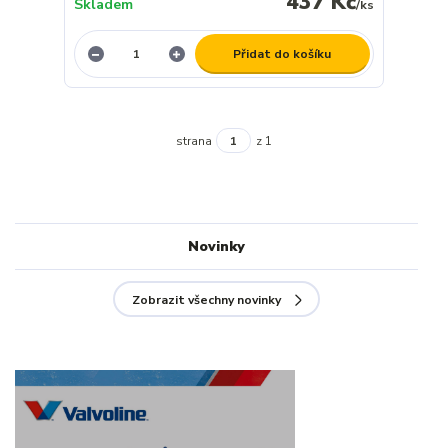
437 Kč
Skladem
/
ks
Přidat do košíku
strana
z 1
Novinky
Zobrazit všechny novinky